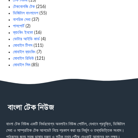
টেক নিউজ
(13)
টেকনোলজি টেক
(216)
ডিজিটাল বাংলাদেশ
(55)
নাগরিক সেবা
(37)
পাসপোর্ট
(2)
ব্যাংকিং ইনফো
(16)
ভোটার আইডি কার্ড
(4)
মোবাইল টিপস
(111)
মোবাইল ব্যাংকিং
(7)
মোবাইল রিভিউ
(121)
মোবাইল সিম
(85)
বাংলা টেক নিউজ একটি নির্ভরযোগ্য অনলাইন নিউজ পোর্টাল, যেখানে প্রযুক্তি, ডিজিটাল
সেবা ও সাম্প্রতিক টেক আপডেট নিয়ে প্রকাশ করা হয় নির্ভুল ও তথ্যভিত্তিক সংবাদ।
পাঠকদের জন্য সহজ ভাষায় দ্রুত ও সঠিক তথ্য পৌঁছে দেওয়াই আমাদের মূল লক্ষ্য।