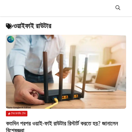
Skip
to
content
Menu
ওয়াইফাই রাউটার
টেকনোলজি টেক
কতদিন পরপর ওয়াই-ফাই রাউটার রিস্টার্ট করতে হয়? জানালেন
বিশেষজ্ঞরা