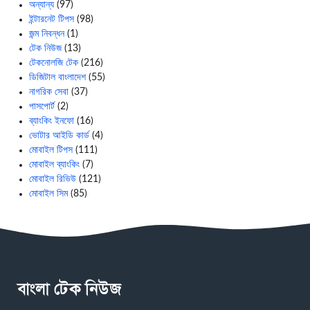
অন্যান্য
(97)
ইন্টারনেট টিপস
(98)
জন্ম নিবন্ধন
(1)
টেক নিউজ
(13)
টেকনোলজি টেক
(216)
ডিজিটাল বাংলাদেশ
(55)
নাগরিক সেবা
(37)
পাসপোর্ট
(2)
ব্যাংকিং ইনফো
(16)
ভোটার আইডি কার্ড
(4)
মোবাইল টিপস
(111)
মোবাইল ব্যাংকিং
(7)
মোবাইল রিভিউ
(121)
মোবাইল সিম
(85)