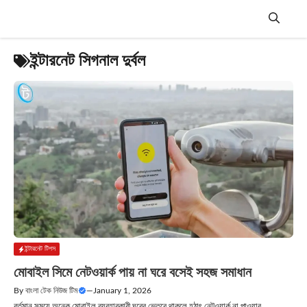
Skip
to
content
Menu
ইন্টারনেট সিগনাল দুর্বল
ইন্টারনেট টিপস
মোবাইল সিমে নেটওয়ার্ক পায় না ঘরে বসেই সহজ সমাধান
By
বাংলা টেক নিউজ টিম
—
January 1, 2026
বর্তমান সময়ে অনেক মোবাইল ব্যবহারকারী ঘরের ভেতরে থাকলে হঠাৎ নেটওয়ার্ক না পাওয়ার....