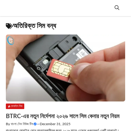
Skip
to
content
Menu
অতিরিক্ত সিম বন্ধ
মোবাইল সিম
BTRC-এর নতুন নির্দেশনা ২০২৬ সালে সিম কেনার নতুন নিয়ম
By
বাংলা টেক নিউজ টিম
—
December 31, 2025
বাংলাদেশে মোবাইল ফোন ব্যবহারকারীদের জন্য ২০২৬ সালে এসেছে গুরুত্বপূর্ণ একটি আপডেট।