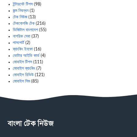
ইন্টারনেট টিপস
(98)
জন্ম নিবন্ধন
(1)
টেক নিউজ
(13)
টেকনোলজি টেক
(216)
ডিজিটাল বাংলাদেশ
(55)
নাগরিক সেবা
(37)
পাসপোর্ট
(2)
ব্যাংকিং ইনফো
(16)
ভোটার আইডি কার্ড
(4)
মোবাইল টিপস
(111)
মোবাইল ব্যাংকিং
(7)
মোবাইল রিভিউ
(121)
মোবাইল সিম
(85)