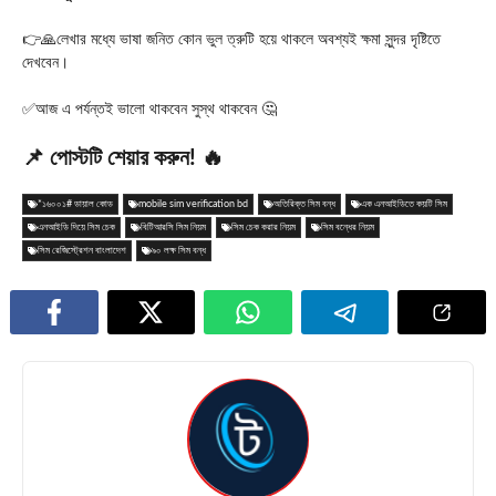
👉🙏লেখার মধ্যে ভাষা জনিত কোন ভুল ত্রুটি হয়ে থাকলে অবশ্যই ক্ষমা সুন্দর দৃষ্টিতে
দেখবেন।
✅আজ এ পর্যন্তই ভালো থাকবেন সুস্থ থাকবেন 🤔
📌 পোস্টটি শেয়ার করুন! 🔥
*১৬০০১# ডায়াল কোড
mobile sim verification bd
অতিরিক্ত সিম বন্ধ
এক এনআইডিতে কয়টি সিম
এনআইডি দিয়ে সিম চেক
বিটিআরসি সিম নিয়ম
সিম চেক করার নিয়ম
সিম বন্ধের নিয়ম
সিম রেজিস্ট্রেশন বাংলাদেশ
৯০ লক্ষ সিম বন্ধ