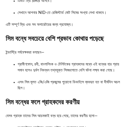
একটি ফ্রি SMS আসবে।
সেখানে আপনার NID-তে রেজিস্টার্ড মোট সিমের সংখ্যা লেখা থাকবে।
এটি সম্পূর্ণ ফ্রি এবং সব অপারেটরের জন্য প্রযোজ্য।
সিম বন্ধে সবচেয়ে বেশি প্রভাব কোথায় পড়েছে
ইন্ডাস্ট্রি পর্যবেক্ষকরা বলছেন—
গ্রামীণফোন, রবী, বাংলালিংক ও টেলিটকের গ্রাহকদের মধ্যে এই বন্ধের হার প্রায়
সমান হলেও দুর্বল নিবন্ধন তথ্যযুক্ত সিমগুলোতে বেশি ঘটনা লক্ষ্য করা গেছে।
এসব সিম মূলত ২জি/৩জি প্রজন্মের পুরোনো ডিভাইসে ব্যবহৃত হত বা দীর্ঘদিন অচল
ছিল।
সিম বন্ধের ফলে গ্রাহকদের করণীয়
যেসব গ্রাহক তাদের সিম আচমকাই বন্ধ হয়ে গেছে, তাদের করণীয় হলো—