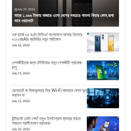
July 24, 2026
মাত্র ১,৯৯৯ টাকায় বাজারে এলো দেশের সবচেয়ে পাতলা ফিচার ফোন,রাখা
যাবে ওয়ালেটে
এক চার্জে ৩৫ ঘণ্টা ভিডিও! বাংলাদেশে আসছে ভিভোর
৮১০০mAh ব্যাটারির নতুন স্মার্টফোন
July 16, 2026
পেশাজীবীদের জন্য টেলিটকের নতুন পেশাজীবী প্যাকেজ
চালু
July 13, 2026
রেস্তোরাঁ বা বিমানবন্দরের ফ্রি Wi-Fi ব্যবহারে যেসব ভুল
করবেন না
July 11, 2026
ইন্টারনেট ডেটা শেষ? তবুও ইনস্টাগ্রাম ব্যবহার করতে
পারবেন গ্রামীণফোন গ্রাহকরা
July 10, 2026