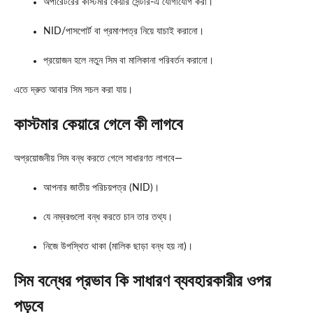
অপারেটরের কাস্টমার কেয়ার সেন্টার-এ যোগাযোগ করা।
NID/পাসপোর্ট বা প্রমাণপত্র নিয়ে যাচাই করানো।
প্রয়োজন হলে নতুন সিম বা মালিকানা পরিবর্তন করানো।
এতে দ্রুত আবার সিম সচল করা যায়।
কাস্টমার কেয়ারে গেলে কী লাগবে
অপ্রয়োজনীয় সিম বন্ধ করতে গেলে সাধারণত লাগবে—
আপনার জাতীয় পরিচয়পত্র (NID)।
যে নম্বরগুলো বন্ধ করতে চান তার তথ্য।
নিজে উপস্থিত থাকা (মালিক ছাড়া বন্ধ হয় না)।
সিম বন্ধের প্রভাব কি সাধারণ ব্যবহারকারীর ওপর
পড়বে