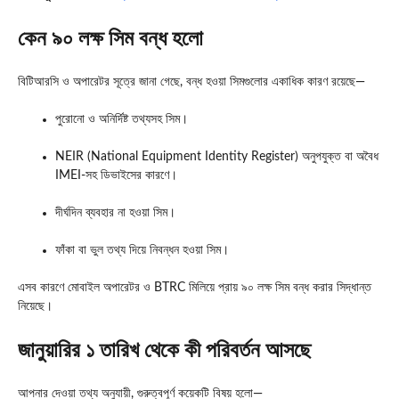
কেন ৯০ লক্ষ সিম বন্ধ হলো
বিটিআরসি ও অপারেটর সূত্রে জানা গেছে, বন্ধ হওয়া সিমগুলোর একাধিক কারণ রয়েছে—
পুরোনো ও অনির্দিষ্ট তথ্যসহ সিম।
NEIR (National Equipment Identity Register) অনুপযুক্ত বা অবৈধ
IMEI-সহ ডিভাইসের কারণে।
দীর্ঘদিন ব্যবহার না হওয়া সিম।
ফাঁকা বা ভুল তথ্য দিয়ে নিবন্ধন হওয়া সিম।
এসব কারণে মোবাইল অপারেটর ও BTRC মিলিয়ে প্রায় ৯০ লক্ষ সিম বন্ধ করার সিদ্ধান্ত
নিয়েছে।
জানুয়ারির ১ তারিখ থেকে কী পরিবর্তন আসছে
আপনার দেওয়া তথ্য অনুযায়ী, গুরুত্বপূর্ণ কয়েকটি বিষয় হলো—