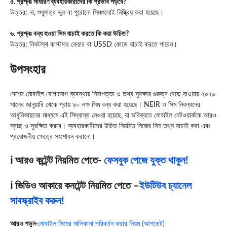
৫. প্রশ্নঃ সাধারণ ব্যবহারকারীদের কি প্রভাব পড়বে?
উত্তর: না, শুধুমাত্র ভুল বা পুরোনো সিমগুলোই নিষ্ক্রিয় করা হয়েছে।
৬. প্রশ্নঃ বন্ধ হওয়া সিম যাচাই করতে কি করা উচিত?
উত্তর: নিকটস্থ কাস্টমার কেয়ার বা USSD কোডে যাচাই করতে পারেন।
উপসংহার
দেশের মোবাইল যোগাযোগ ব্যবস্থায় নিরাপত্তা ও তথ্য সুরক্ষার গুরুত্ব বেড়ে যাওয়ায় ২০২৬
সালের জানুয়ারি থেকে প্রায় ৯০ লক্ষ সিম বন্ধ করা হয়েছে। NEIR ও সিম নিবন্ধনের
আধুনিকায়নের মাধ্যমে এই সিদ্ধান্ত নেওয়া হয়েছে, যা ভবিষ্যতে মোবাইল নেটওয়ার্ককে আরও
স্বচ্ছ ও সুরক্ষিত করবে। ব্যবহারকারীদের উচিত নিয়মিত নিজের সিম তথ্য যাচাই করা এবং
প্রয়োজনীয় ক্ষেত্রে সংশোধন করানো।
ℹ️ আরও কন্টেন্ট নিয়মিত পেতে-
ফেসবুক পেজে যুক্ত থাকুন!
ℹ️ ভিডিও আকারে কনটেন্ট নিয়মিত পেতে –
ইউটিউব চ্যানেল
সাবস্ক্রাইব করুন!
আরও পড়ুন-
মোবাইল সিমের মালিকানা পরিবর্তন করার নিয়ম (আপডেট)