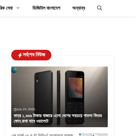
রিক সেবা
ডিজিটাল বাংলাদেশ
অন্যান্য
সর্বশেষ নিউজ
July 24, 2026
মাত্র ১,৯৯৯ টাকায় বাজারে এলো দেশের সবচেয়ে পাতলা ফিচার
ফোন,রাখা যাবে ওয়ালেটে
এক চার্জে ৩৫ ঘণ্টা ভিডিও! বাংলাদেশে আসছে