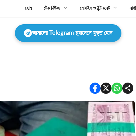
হোম
টেক নিউজ
মোবাইল ও ইন্টারনেট
নাগ
আমাদের Telegram চ্যানেলে যুক্ত হোন