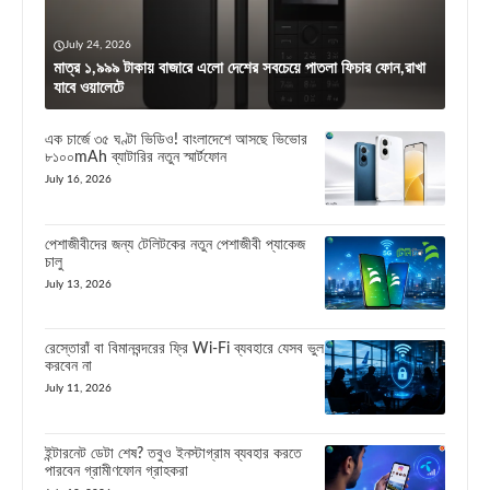
July 24, 2026
মাত্র ১,৯৯৯ টাকায় বাজারে এলো দেশের সবচেয়ে পাতলা ফিচার ফোন,রাখা
যাবে ওয়ালেটে
এক চার্জে ৩৫ ঘণ্টা ভিডিও! বাংলাদেশে আসছে ভিভোর
৮১০০mAh ব্যাটারির নতুন স্মার্টফোন
July 16, 2026
পেশাজীবীদের জন্য টেলিটকের নতুন পেশাজীবী প্যাকেজ
চালু
July 13, 2026
রেস্তোরাঁ বা বিমানবন্দরের ফ্রি Wi-Fi ব্যবহারে যেসব ভুল
করবেন না
July 11, 2026
ইন্টারনেট ডেটা শেষ? তবুও ইনস্টাগ্রাম ব্যবহার করতে
পারবেন গ্রামীণফোন গ্রাহকরা