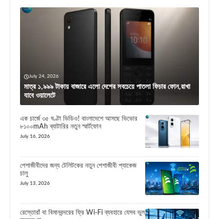
July 24, 2026
মাত্র ১,৯৯৯ টাকায় বাজারে এলো দেশের সবচেয়ে পাতলা ফিচার ফোন,রাখা
যাবে ওয়ালেটে
এক চার্জে ৩৫ ঘণ্টা ভিডিও! বাংলাদেশে আসছে ভিভোর
৮১০০mAh ব্যাটারির নতুন স্মার্টফোন
July 16, 2026
পেশাজীবীদের জন্য টেলিটকের নতুন পেশাজীবী প্যাকেজ
চালু
July 13, 2026
রেস্তোরাঁ বা বিমানবন্দরের ফ্রি Wi-Fi ব্যবহারে যেসব ভুল