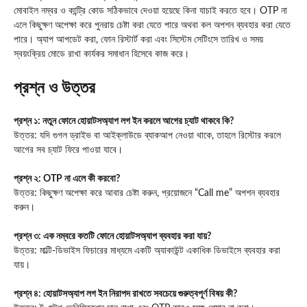
মোবাইল নম্বর ও কান্ট্রি কোড সঠিকভাবে দেওয়া হয়েছে কিনা যাচাই করতে হবে। OTP না
এলে কিছুক্ষণ অপেক্ষা করে পুনরায় চেষ্টা করা যেতে পারে অথবা কল অপশন ব্যবহার করা যেতে
পারে। অ্যাপ আপডেট করা, ফোন রিস্টার্ট করা এবং সিস্টেম সেটিংসে তারিখ ও সময়
স্বয়ংক্রিয় মোডে রাখা কার্যকর সমাধান হিসেবে কাজ করে।
প্রশ্ন ও উত্তর
প্রশ্ন ১: নতুন ফোনে হোয়াটসঅ্যাপ লগ ইন করলে আগের চ্যাট থাকবে কি?
উত্তর: যদি গুগল ড্রাইভ বা আইক্লাউডে ব্যাকআপ নেওয়া থাকে, তাহলে রিস্টোর করলে
আগের সব চ্যাট ফিরে পাওয়া যাবে।
প্রশ্ন ২: OTP না এলে কী করবো?
উত্তর: কিছুক্ষণ অপেক্ষা করে আবার চেষ্টা করুন, প্রয়োজনে “Call me” অপশন ব্যবহার
করুন।
প্রশ্ন ৩: এক নম্বরে কতটি ফোনে হোয়াটসঅ্যাপ ব্যবহার করা যায়?
উত্তর: মাল্টি-ডিভাইস ফিচারের মাধ্যমে একটি অ্যাকাউন্ট একাধিক ডিভাইসে ব্যবহার করা
যায়।
প্রশ্ন ৪: হোয়াটসঅ্যাপ লগ ইন নিরাপদ রাখতে সবচেয়ে গুরুত্বপূর্ণ বিষয় কী?