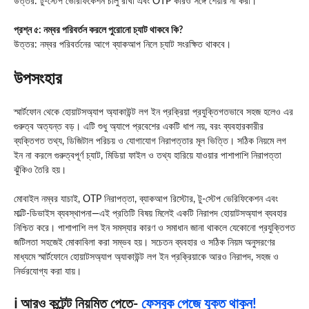
উত্তর: টু-স্টেপ ভেরিফিকেশন চালু রাখা এবং OTP কারও সঙ্গে শেয়ার না করা।
প্রশ্ন ৫: নম্বর পরিবর্তন করলে পুরোনো চ্যাট থাকবে কি?
উত্তর: নম্বর পরিবর্তনের আগে ব্যাকআপ নিলে চ্যাট সংরক্ষিত থাকবে।
উপসংহার
স্মার্টফোন থেকে হোয়াটসঅ্যাপ অ্যাকাউন্ট লগ ইন প্রক্রিয়া প্রযুক্তিগতভাবে সহজ হলেও এর
গুরুত্ব অত্যন্ত বড়। এটি শুধু অ্যাপে প্রবেশের একটি ধাপ নয়, বরং ব্যবহারকারীর
ব্যক্তিগত তথ্য, ডিজিটাল পরিচয় ও যোগাযোগ নিরাপত্তার মূল ভিত্তি। সঠিক নিয়মে লগ
ইন না করলে গুরুত্বপূর্ণ চ্যাট, মিডিয়া ফাইল ও তথ্য হারিয়ে যাওয়ার পাশাপাশি নিরাপত্তা
ঝুঁকিও তৈরি হয়।
মোবাইল নম্বর যাচাই, OTP নিরাপত্তা, ব্যাকআপ রিস্টোর, টু-স্টেপ ভেরিফিকেশন এবং
মাল্টি-ডিভাইস ব্যবস্থাপনা—এই প্রতিটি বিষয় মিলেই একটি নিরাপদ হোয়াটসঅ্যাপ ব্যবহার
নিশ্চিত করে। পাশাপাশি লগ ইন সমস্যার কারণ ও সমাধান জানা থাকলে যেকোনো প্রযুক্তিগত
জটিলতা সহজেই মোকাবিলা করা সম্ভব হয়। সচেতন ব্যবহার ও সঠিক নিয়ম অনুসরণের
মাধ্যমে স্মার্টফোনে হোয়াটসঅ্যাপ অ্যাকাউন্ট লগ ইন প্রক্রিয়াকে আরও নিরাপদ, সহজ ও
নির্ভরযোগ্য করা যায়।
ℹ️ আরও কন্টেন্ট নিয়মিত পেতে-
ফেসবুক পেজে যুক্ত থাকুন!