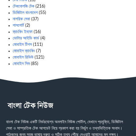
টেক নিউজ
(13)
টেকনোলজি টেক
(216)
ডিজিটাল বাংলাদেশ
(55)
নাগরিক সেবা
(37)
পাসপোর্ট
(2)
ব্যাংকিং ইনফো
(16)
ভোটার আইডি কার্ড
(4)
মোবাইল টিপস
(111)
মোবাইল ব্যাংকিং
(7)
মোবাইল রিভিউ
(121)
মোবাইল সিম
(85)
বাংলা টেক নিউজ একটি নির্ভরযোগ্য অনলাইন নিউজ পোর্টাল, যেখানে প্রযুক্তি, ডিজিটাল
সেবা ও সাম্প্রতিক টেক আপডেট নিয়ে প্রকাশ করা হয় নির্ভুল ও তথ্যভিত্তিক সংবাদ।
পাঠকদের জন্য সহজ ভাষায় দ্রুত ও সঠিক তথ্য পৌঁছে দেওয়াই আমাদের মূল লক্ষ্য।