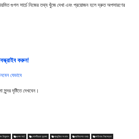
ই নিয়মিত গুগল সার্চে নিজের তথ্য খুঁজে দেখা এবং প্রয়োজন হলে দ্রুত অপসারণের
স্ক্রাইব করুন!
নবেন যেভাবে
ুন্দর দৃষ্টিতে দেখবেন।
গল রিমুভাল
গুগল সার্চ
গোপনীয়তা সুরক্ষা
প্রযুক্তি সংবাদ
ব্যক্তিগত তথ্য
সাইবার নিরাপত্তা