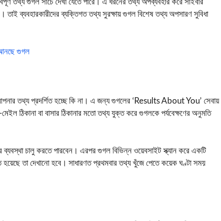
্বপূর্ণ তথ্য গুগল সার্চে দেখা যেতে পারে। এ ধরনের তথ্য অপব্যবহার করে সাইবার
রে। তাই ব্যবহারকারীদের ব্যক্তিগত তথ্য সুরক্ষায় গুগল বিশেষ তথ্য অপসারণ সুবিধা
র আনছে গুগল
ে আপনার তথ্য প্রদর্শিত হচ্ছে কি না। এ জন্য গুগলের ‘Results About You’ সেবায়
ইল ঠিকানা বা বাসার ঠিকানার মতো তথ্য যুক্ত করে গুগলকে পর্যবেক্ষণের অনুমতি
ার ব্যবস্থা চালু করতে পারবেন। এরপর গুগল বিভিন্ন ওয়েবসাইট স্ক্যান করে একটি
ত হয়েছে তা দেখানো হবে। সাধারণত প্রথমবার তথ্য খুঁজে পেতে কয়েক ঘণ্টা সময়