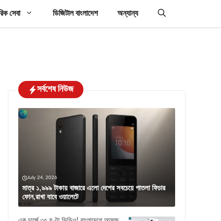
রিক সেবা
ডিজিটাল বাংলাদেশ
অন্যান্য
সর্বশেষ নিউজ
July 24, 2026
মাত্র ১,৯৯৯ টাকায় বাজারে এলো দেশের সবচেয়ে পাতলা ফিচার
ফোন,রাখা যাবে ওয়ালেটে
এক চার্জে ৩৫ ঘণ্টা ভিডিও! বাংলাদেশে আসছে