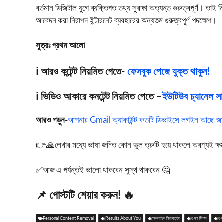
বর্তমান ডিজিটাল যুগে ব্যক্তিগত তথ্য সুরক্ষা অত্যন্ত গুরুত্বপূর্ণ। তা
আবেদন করা নিরাপদ ইন্টারনেট ব্যবহারের অন্যতম গুরুত্বপূর্ণ পদক্ষেপ।
সুত্রঃ প্রথম আলো
ℹ️ আরও কন্টেন্ট নিয়মিত পেতে-
ফেসবুক পেজে যুক্ত থাকুন!
ℹ️ ভিডিও আকারে কনটেন্ট নিয়মিত পেতে –
ইউটিউব চ্যানেল সাব
আরও পড়ুন-
আপনার Gmail অ্যাকাউন্ট কতটি ডিভাইসে লগইন আছে জা
👉🙏লেখার মধ্যে ভাষা জনিত কোন ভুল ত্রুটি হয়ে থাকলে অবশ্যই ক্ষমা স
✅আজ এ পর্যন্তই ভালো থাকবেন সুস্থ থাকবেন 🤔
📌 পোস্টটি শেয়ার করুন! 🔥
Personal Content Removal
Results About You
অনলাইন নিরাপত্তা
গুগল টিপস
গু