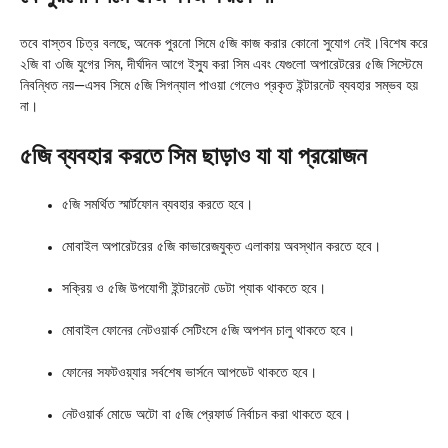
তবে বাস্তব চিত্র বলছে, অনেক পুরনো সিমে ৫জি কাজ করার কোনো সুযোগ নেই।বিশেষ করে
২জি বা ৩জি যুগের সিম, দীর্ঘদিন আগে ইস্যু করা সিম এবং যেগুলো অপারেটরের ৫জি সিস্টেমে
নিবন্ধিত নয়—এসব সিমে ৫জি সিগন্যাল পাওয়া গেলেও প্রকৃত ইন্টারনেট ব্যবহার সম্ভব হয়
না।
৫জি ব্যবহার করতে সিম ছাড়াও যা যা প্রয়োজন
৫জি সমর্থিত স্মার্টফোন ব্যবহার করতে হবে।
মোবাইল অপারেটরের ৫জি কাভারেজযুক্ত এলাকায় অবস্থান করতে হবে।
সক্রিয় ও ৫জি উপযোগী ইন্টারনেট ডেটা প্যাক থাকতে হবে।
মোবাইল ফোনের নেটওয়ার্ক সেটিংসে ৫জি অপশন চালু থাকতে হবে।
ফোনের সফটওয়্যার সর্বশেষ ভার্সনে আপডেট থাকতে হবে।
নেটওয়ার্ক মোডে অটো বা ৫জি প্রেফার্ড নির্বাচন করা থাকতে হবে।