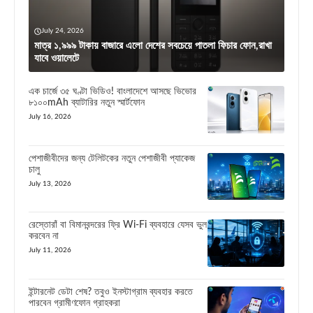
July 24, 2026
মাত্র ১,৯৯৯ টাকায় বাজারে এলো দেশের সবচেয়ে পাতলা ফিচার ফোন,রাখা
যাবে ওয়ালেটে
এক চার্জে ৩৫ ঘণ্টা ভিডিও! বাংলাদেশে আসছে ভিভোর
৮১০০mAh ব্যাটারির নতুন স্মার্টফোন
July 16, 2026
পেশাজীবীদের জন্য টেলিটকের নতুন পেশাজীবী প্যাকেজ
চালু
July 13, 2026
রেস্তোরাঁ বা বিমানবন্দরের ফ্রি Wi-Fi ব্যবহারে যেসব ভুল
করবেন না
July 11, 2026
ইন্টারনেট ডেটা শেষ? তবুও ইনস্টাগ্রাম ব্যবহার করতে
পারবেন গ্রামীণফোন গ্রাহকরা