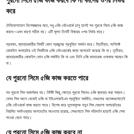
পুরনো সিমে ৫জি কাজ করবে কি না কীসের ওপর নির্ভর
করে
টেলিযোগাযোগ বিশেষজ্ঞদের মতে, শুধু ৫জি নেটওয়ার্ক চালু হলেই সব পুরনো সিমে ৫জি কাজ
করবে—এমন ধারণা সঠিক নয়। এটি মূলত তিনটি বিষয়ের ওপর নির্ভর করে।
প্রথমত, ব্যবহারকারীর সিমটি কোন প্রজন্মের প্রযুক্তি সমর্থন করে। দ্বিতীয়ত, সংশ্লিষ্ট
মোবাইল অপারেটর ওই সিমটিকে ৫জি নেটওয়ার্কের জন্য আপডেট করেছে কি না। তৃতীয়ত,
ব্যবহারকারীর মোবাইল ফোন ৫জি সমর্থিত কি না এবং তিনি ৫জি কাভারেজ এলাকায় আছেন কি
না।
যে পুরনো সিমে ৫জি কাজ করতে পারে
সব পুরনো সিম অকার্যকর নয়। নির্দিষ্ট কিছু ক্ষেত্রে পুরনো সিমেও ৫জি ব্যবহার করা সম্ভব।
যেসব সিম আগে থেকেই ৪জি বা ইউএসআইএম প্রযুক্তি সমর্থিত, সেগুলোর অনেকগুলোতেই
৫জি নেটওয়ার্ক কাজ করতে পারে। বিশেষ করে তুলনামূলক নতুন সিম যেগুলো অপারেটরের
নিয়মিত সফটওয়্যার আপডেটের আওতায় রয়েছে, সেগুলোতে সিম পরিবর্তন ছাড়াই ৫জি সেবা
পাওয়া যেতে পারে।
যে পুরনো সিমে ৫জি কাজ করবে না