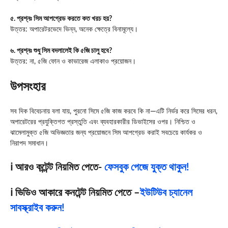
৫. প্রশ্নঃ সিম আপগ্রেড করতে কত খরচ হয়?
উত্তর: অপারেটরভেদে ভিন্ন, অনেক ক্ষেত্রে বিনামূল্যে।
৬. প্রশ্নঃ শুধু সিম বদলালেই কি ৫জি চালু হবে?
উত্তর: না, ৫জি ফোন ও কাভারেজ এলাকাও প্রয়োজন।
উপসংহার
সব দিক বিবেচনায় বলা যায়, পুরনো সিমে ৫জি কাজ করবে কি না—এটি নির্ভর করে সিমের ধরন,
অপারেটরের প্রযুক্তিগত প্রস্তুতি এবং ব্যবহারকারীর ডিভাইসের ওপর। নিশ্চিত ও
ঝামেলামুক্ত ৫জি অভিজ্ঞতার জন্য প্রয়োজনে সিম আপগ্রেড করাই সবচেয়ে কার্যকর ও
নিরাপদ সমাধান।
ℹ️ আরও কন্টেন্ট নিয়মিত পেতে-
ফেসবুক পেজে যুক্ত থাকুন!
ℹ️ ভিডিও আকারে কনটেন্ট নিয়মিত পেতে –
ইউটিউব চ্যানেল
সাবস্ক্রাইব করুন!