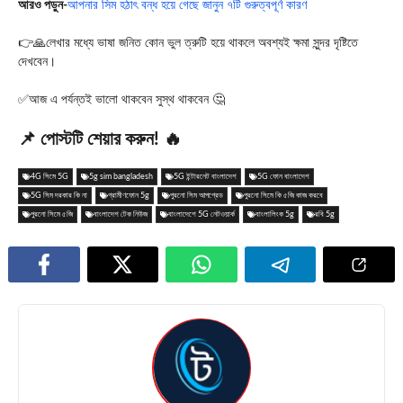
আরও পড়ুন-
আপনার সিম হঠাৎ বন্ধ হয়ে গেছে জানুন ৭টি গুরুত্বপূর্ণ কারণ
👉🙏লেখার মধ্যে ভাষা জনিত কোন ভুল ত্রুটি হয়ে থাকলে অবশ্যই ক্ষমা সুন্দর দৃষ্টিতে
দেখবেন।
✅আজ এ পর্যন্তই ভালো থাকবেন সুস্থ থাকবেন 🤔
📌 পোস্টটি শেয়ার করুন! 🔥
4G সিমে 5G
5g sim bangladesh
5G ইন্টারনেট বাংলাদেশ
5G ফোন বাংলাদেশ
5G সিম দরকার কি না
গ্রামীণফোন 5g
পুরনো সিম আপগ্রেড
পুরনো সিমে কি ৫জি কাজ করবে
পুরনো সিমে ৫জি
বাংলাদেশ টেক নিউজ
বাংলাদেশে 5G নেটওয়ার্ক
বাংলালিংক 5g
রবি 5g