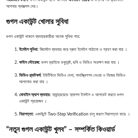
সহজভাবে বললে:
গুগল একাউন্ট হলো আপনার
অনলাইন পরিচয়
যা গুগলের সব প্ল্যাটফর্মে
আপনার অ্যাক্সেস দেয়।
গুগল একাউন্ট খোলার সুবিধা
গুগল একাউন্ট থাকলে ব্যবহারকারীরা অনেক সুবিধা পায়:
ইমেইল সুবিধা:
জিমেইল ব্যবহার করে দ্রুত ইমেইল পাঠানো ও গ্রহণ করা যায় ।
ফাইল স্টোরেজ:
গুগল ড্রাইভে ডকুমেন্ট, ছবি ও ভিডিও সংরক্ষণ করা যায় ।
ভিডিও প্ল্যাটফর্ম:
ইউটিউবে ভিডিও দেখা, সাবস্ক্রিপশন নেওয়া ও নিজের ভিডিও
আপলোড করা যায় ।
মোবাইল অ্যাপ ব্যবহার:
অ্যান্ড্রয়েডে অ্যাপস ইনস্টল ও আপডেট করতে গুগল
একাউন্ট প্রয়োজন ।
নিরাপত্তা:
একাউন্টে Two-Step Verification চালু করলে নিরাপত্তা বাড়ে ।
“নতুন গুগল একাউন্ট খুলব” – সম্পর্কিত কিওয়ার্ড