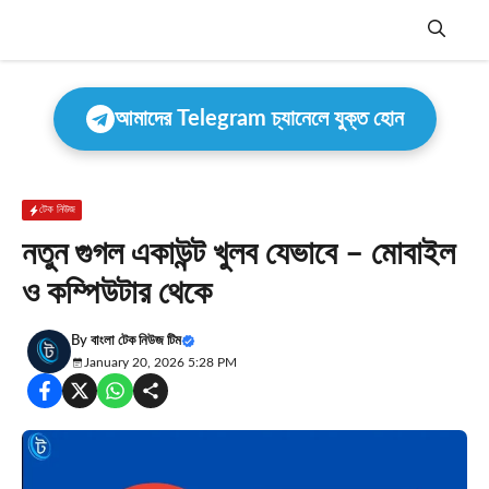
Skip
to
content
Menu
আমাদের Telegram চ্যানেলে যুক্ত হোন
টেক নিউজ
নতুন গুগল একাউন্ট খুলব যেভাবে – মোবাইল
ও কম্পিউটার থেকে
By
বাংলা টেক নিউজ টিম
January 20, 2026 5:28 PM