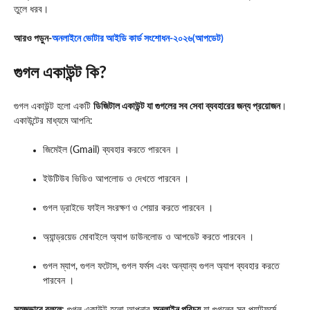
তুলে ধরব।
আরও পড়ুন-
অনলাইনে ভোটার আইডি কার্ড সংশোধন-২০২৬(আপডেট)
গুগল একাউন্ট কি?
গুগল একাউন্ট হলো একটি
ডিজিটাল একাউন্ট যা গুগলের সব সেবা ব্যবহারের জন্য প্রয়োজন
।
একাউন্টের মাধ্যমে আপনি:
জিমেইল (Gmail) ব্যবহার করতে পারবেন ।
ইউটিউব ভিডিও আপলোড ও দেখতে পারবেন ।
গুগল ড্রাইভে ফাইল সংরক্ষণ ও শেয়ার করতে পারবেন ।
অ্যান্ড্রয়েড মোবাইলে অ্যাপ ডাউনলোড ও আপডেট করতে পারবেন ।
গুগল ম্যাপ, গুগল ফটোস, গুগল ফর্মস এবং অন্যান্য গুগল অ্যাপ ব্যবহার করতে
পারবেন ।