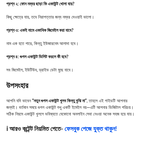
প্রশ্ন ২: ফোন নম্বর ছাড়া কি একাউন্ট খোলা যায়?
কিছু ক্ষেত্রে যায়, তবে নিরাপত্তার জন্য নম্বর দেওয়াই ভালো।
প্রশ্ন ৩: একই নামে একাধিক জিমেইল করা যাবে?
নাম এক হতে পারে, কিন্তু ইউজারনেম আলাদা হবে।
প্রশ্ন ৪: গুগল একাউন্ট ডিলিট করলে কী হবে?
সব জিমেইল, ইউটিউব, ড্রাইভ ডেটা মুছে যাবে।
উপসংহার
আপনি যদি ভাবেন
“নতুন গুগল একাউন্ট খুলব কিন্তু বুঝি না”
, তাহলে এই গাইডটি আপনার
জন্যই। বর্তমান সময়ে গুগল একাউন্ট শুধু একটি ইমেইল নয়—এটি আপনার ডিজিটাল পরিচয়।
সঠিক নিয়মে একাউন্ট খুললে ভবিষ্যতে যেকোনো অনলাইন সেবা নেওয়া অনেক সহজ হয়ে যায়।
ℹ️ আরও কন্টেন্ট নিয়মিত পেতে-
ফেসবুক পেজে যুক্ত থাকুন!