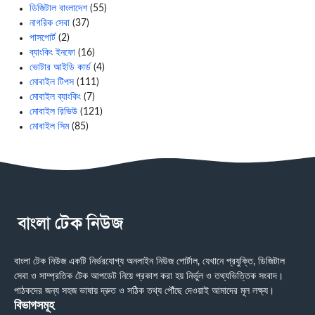
ডিজিটাল বাংলাদেশ
(55)
নাগরিক সেবা
(37)
পাসপোর্ট
(2)
ব্যাংকিং ইনফো
(16)
ভোটার আইডি কার্ড
(4)
মোবাইল টিপস
(111)
মোবাইল ব্যাংকিং
(7)
মোবাইল রিভিউ
(121)
মোবাইল সিম
(85)
বাংলা টেক নিউজ একটি নির্ভরযোগ্য অনলাইন নিউজ পোর্টাল, যেখানে প্রযুক্তি, ডিজিটাল
সেবা ও সাম্প্রতিক টেক আপডেট নিয়ে প্রকাশ করা হয় নির্ভুল ও তথ্যভিত্তিক সংবাদ।
পাঠকদের জন্য সহজ ভাষায় দ্রুত ও সঠিক তথ্য পৌঁছে দেওয়াই আমাদের মূল লক্ষ্য।
বিভাগসমূহ