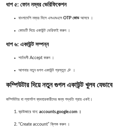
ধাপ ৫: ফোন নম্বর ভেরিফিকেশন
বাংলাদেশি নম্বর দিলে এসএমএসে
OTP কোড
আসবে ।
কোডটি দিয়ে একাউন্ট ভেরিফাই করুন ।
ধাপ ৬: একাউন্ট সম্পন্ন
শর্তাবলী Accept করুন ।
আপনার নতুন গুগল একাউন্ট প্রস্তুত 🎉 ।
কম্পিউটার দিয়ে নতুন গুগল একাউন্ট খুলব যেভাবে
কম্পিউটার বা ল্যাপটপ ব্যবহারকারীদের জন্য পদ্ধতি প্রায় একই।
ব্রাউজারে যান:
accounts.google.com ।
“Create account” ক্লিক করুন ।