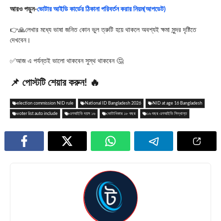
আরও পড়ুন-
ভোটার আইডি কার্ডের ঠিকানা পরিবর্তন করার নিয়ম(আপডেট)
👉🙏লেখার মধ্যে ভাষা জনিত কোন ভুল ত্রুটি হয়ে থাকলে অবশ্যই ক্ষমা সুন্দর দৃষ্টিতে
দেখবেন।
✅আজ এ পর্যন্তই ভালো থাকবেন সুস্থ থাকবেন 🤔
📌 পোস্টটি শেয়ার করুন! 🔥
election commission NID rule
National ID Bangladesh 2026
NID at age 16 Bangladesh
voter list auto include
এনআইডি বয়স ১৬
ভোটাধিকার ১৮ বছর
১৬ বছর এনআইডি সিদ্ধান্ত