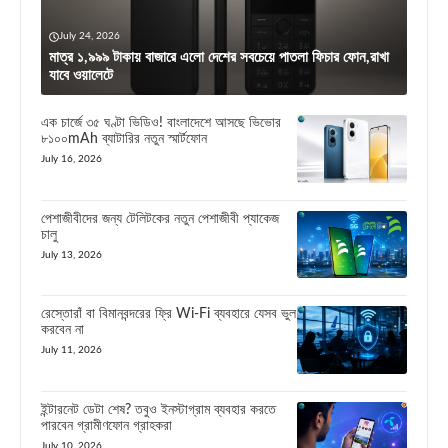
July 24, 2026
মাত্র ১,৯৯৯ টাকায় বাজারে এলো দেশের সবচেয়ে পাতলা ফিচার ফোন,রাখা
যাবে ওয়ালেটে
এক চার্জে ৩৫ ঘণ্টা ভিডিও! বাংলাদেশে আসছে ভিভোর
৮১০০mAh ব্যাটারির নতুন স্মার্টফোন
July 16, 2026
পেশাজীবীদের জন্য টেলিটকের নতুন পেশাজীবী প্যাকেজ
চালু
July 13, 2026
রেস্তোরাঁ বা বিমানবন্দরের ফ্রি Wi-Fi ব্যবহারে যেসব ভুল
করবেন না
July 11, 2026
ইন্টারনেট ডেটা শেষ? তবুও ইনস্টাগ্রাম ব্যবহার করতে
পারবেন গ্রামীণফোন গ্রাহকরা
July 10, 2026