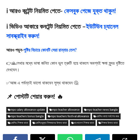
ℹ️ আরও কন্টেন্ট নিয়মিত পেতে-
ফেসবুক পেজে যুক্ত থাকুন!
ℹ️ ভিডিও আকারে কনটেন্ট নিয়মিত পেতে –
ইউটিউব চ্যানেল
সাবস্ক্রাইব করুন!
আরও পড়ুন-
পুষ্টির বিচারে কোনটি সেরা রান্নার তেল?
👉🙏লেখার মধ্যে ভাষা জনিত কোন ভুল ত্রুটি হয়ে থাকলে অবশ্যই ক্ষমা সুন্দর দৃষ্টিতে
দেখবেন।
✅আজ এ পর্যন্তই ভালো থাকবেন সুস্থ থাকবেন 🤔
📌 পোস্টটি শেয়ার করুন! 🔥
mpo salary allowance update
mpo teacher allowance
mpo teacher news bangla
mpo teachers bonus bangla
mpo teachers festival allowance
এমপিও ভাতা সর্বশেষ খবর
এমপিও শিক্ষক ভাতা
এমপিওভুক্ত শিক্ষকদের উৎসব ভাতা
বাংলাদেশ শিক্ষক ভাতা
শিক্ষক উৎসব ভাতা