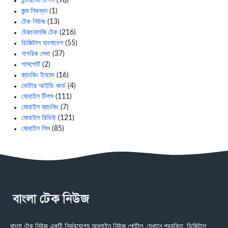
ইন্টারনেট টিপস
(98)
জন্ম নিবন্ধন
(1)
টেক নিউজ
(13)
টেকনোলজি টেক
(216)
ডিজিটাল বাংলাদেশ
(55)
নাগরিক সেবা
(37)
পাসপোর্ট
(2)
ব্যাংকিং ইনফো
(16)
ভোটার আইডি কার্ড
(4)
মোবাইল টিপস
(111)
মোবাইল ব্যাংকিং
(7)
মোবাইল রিভিউ
(121)
মোবাইল সিম
(85)
বাংলা টেক নিউজ একটি নির্ভরযোগ্য অনলাইন নিউজ পোর্টাল, যেখানে প্রযুক্তি, ডিজিটাল