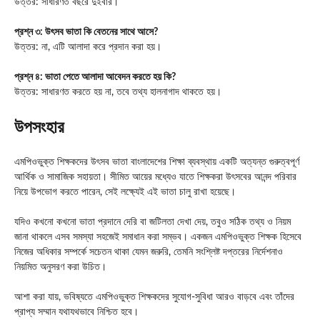
উত্তর: সাধারণত বছরে দুইবার।
প্রশ্ন ৩: উৎসব ভাতা কি বেতনের সাথে আসে?
উত্তর: না, এটি আলাদা করে প্রদান করা হয়।
প্রশ্ন ৪: ভাতা পেতে আলাদা আবেদন করতে হয় কি?
উত্তর: সাধারণত করতে হয় না, তবে তথ্য হালনাগাদ থাকতে হয়।
উপসংহার
এমপিওভুক্ত শিক্ষকদের উৎসব ভাতা বাংলাদেশের শিক্ষা ব্যবস্থায় একটি অত্যন্ত গুরুত্বপূর্ণ
আর্থিক ও সামাজিক সহায়তা। সীমিত আয়ের মধ্যেও যাতে শিক্ষকরা উৎসবের আনন্দ পরিবার
নিয়ে উপভোগ করতে পারেন, সেই লক্ষ্যেই এই ভাতা চালু রাখা হয়েছে।
যদিও কখনো কখনো ভাতা প্রদানে দেরি বা জটিলতা দেখা দেয়, তবুও সঠিক তথ্য ও নিয়ম
জানা থাকলে এসব সমস্যা সহজেই সমাধান করা সম্ভব। একজন এমপিওভুক্ত শিক্ষক হিসেবে
নিজের অধিকার সম্পর্কে সচেতন থাকা যেমন জরুরি, তেমনি সংশ্লিষ্ট দপ্তরের নির্দেশনাও
নিয়মিত অনুসরণ করা উচিত।
আশা করা যায়, ভবিষ্যতে এমপিওভুক্ত শিক্ষকদের সুযোগ-সুবিধা আরও বাড়বে এবং তাঁদের
প্রাপ্য সম্মান যথাযথভাবে নিশ্চিত হবে।