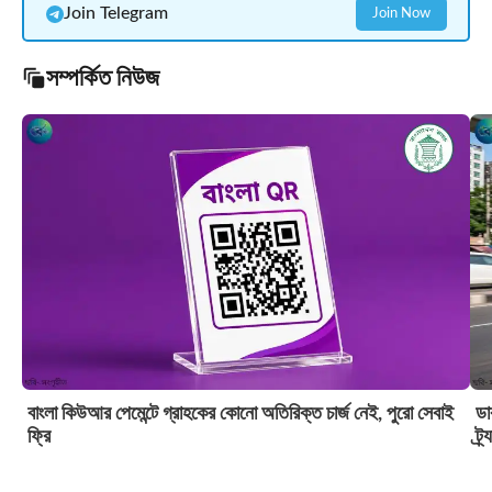
Join Telegram
Join Now
সম্পর্কিত নিউজ
বাংলা কিউআর পেমেন্টে গ্রাহকের কোনো অতিরিক্ত চার্জ নেই, পুরো সেবাই
ডা
ফ্রি
ট্র