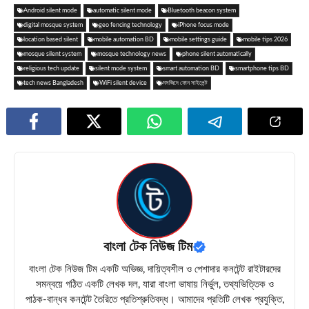
Android silent mode
automatic silent mode
Bluetooth beacon system
digital mosque system
geo fencing technology
iPhone focus mode
location based silent
mobile automation BD
mobile settings guide
mobile tips 2026
mosque silent system
mosque technology news
phone silent automatically
religious tech update
silent mode system
smart automation BD
smartphone tips BD
tech news Bangladesh
WiFi silent device
মসজিদে ফোন সাইলেন্ট
বাংলা টেক নিউজ টিম
বাংলা টেক নিউজ টিম একটি অভিজ্ঞ, দায়িত্বশীল ও পেশাদার কনটেন্ট রাইটারদের
সমন্বয়ে গঠিত একটি লেখক দল, যারা বাংলা ভাষায় নির্ভুল, তথ্যভিত্তিক ও
পাঠক-বান্ধব কনটেন্ট তৈরিতে প্রতিশ্রুতিবদ্ধ। আমাদের প্রতিটি লেখক প্রযুক্তি,