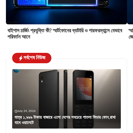
বাইপাস চার্জিং প্রযুক্তি কী? স্মার্টফোনের ব্যাটারি ও পারফরম্যান্সে যেভাবে
স্
পরিবর্তন আনে
জে
সর্বশেষ নিউজ
July 24, 2026
মাত্র ১,৯৯৯ টাকায় বাজারে এলো দেশের সবচেয়ে পাতলা ফিচার ফোন,রাখা
যাবে ওয়ালেটে