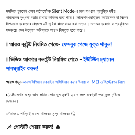
মসজিদে ঢুকলেই ফোন অটোমেটিক Silent Mode-এ চলে যাওয়ার প্রযুক্তি ধর্মীয়
পরিবেশের শৃঙ্খলা বজায় রাখতে কার্যকর হতে পারে। লোকেশন-ভিত্তিক অটোমেশন বা বিশেষ
সিগন্যাল ব্যবস্থার মাধ্যমে এই সুবিধা বাস্তবায়ন করা সম্ভব। সচেতন ব্যবহার ও প্রযুক্তির
সমন্বয়ে এমন উদ্যোগ ভবিষ্যতে আরও বিস্তৃত হতে পারে।
ℹ️ আরও কন্টেন্ট নিয়মিত পেতে-
ফেসবুক পেজে যুক্ত থাকুন!
ℹ️ ভিডিও আকারে কনটেন্ট নিয়মিত পেতে –
ইউটিউব চ্যানেল
সাবস্ক্রাইব করুন!
আরও পড়ুন-
আনঅফিশিয়াল মোবাইল অফিসিয়াল করার উপায় ও IMEI রেজিস্ট্রেশন নিয়ম
👉🙏লেখার মধ্যে ভাষা জনিত কোন ভুল ত্রুটি হয়ে থাকলে অবশ্যই ক্ষমা সুন্দর দৃষ্টিতে
দেখবেন।
✅আজ এ পর্যন্তই ভালো থাকবেন সুস্থ থাকবেন 🤔
📌 পোস্টটি শেয়ার করুন! 🔥