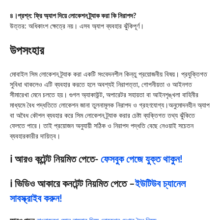
৪।প্রশ্ন: ফ্রি অ্যাপ দিয়ে লোকেশন ট্র্যাক করা কি নিরাপদ?
উত্তর: অধিকাংশ ক্ষেত্রে নয়। এসব অ্যাপ ব্যবহার ঝুঁকিপূর্ণ।
উপসংহার
মোবাইল সিম লোকেশন ট্র্যাক করা একটি সংবেদনশীল কিন্তু প্রয়োজনীয় বিষয়। প্রযুক্তিগত
সুবিধা থাকলেও এটি ব্যবহার করতে হলে অবশ্যই নিরাপত্তা, গোপনীয়তা ও আইনগত
সীমারেখা মেনে চলতে হয়। গুগল অ্যাকাউন্ট, অপারেটর সহায়তা বা আইনশৃঙ্খলা বাহিনীর
মাধ্যমে বৈধ পদ্ধতিতে লোকেশন জানা তুলনামূলক নিরাপদ ও গ্রহণযোগ্য।অনুমোদনহীন অ্যাপ
বা অবৈধ কৌশল ব্যবহার করে সিম লোকেশন ট্র্যাক করার চেষ্টা ব্যক্তিগত তথ্য ঝুঁকিতে
ফেলতে পারে। তাই প্রয়োজন অনুযায়ী সঠিক ও নিরাপদ পদ্ধতি বেছে নেওয়াই সচেতন
ব্যবহারকারীর দায়িত্ব।
ℹ️ আরও কন্টেন্ট নিয়মিত পেতে-
ফেসবুক পেজে যুক্ত থাকুন!
ℹ️ ভিডিও আকারে কনটেন্ট নিয়মিত পেতে –
ইউটিউব চ্যানেল
সাবস্ক্রাইব করুন!