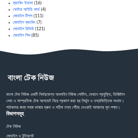
ব্যাংকিং ইনফো
(16)
ভোটার আইডি কার্ড
(4)
মোবাইল টিপস
(111)
মোবাইল ব্যাংকিং
(7)
মোবাইল রিভিউ
(121)
মোবাইল সিম
(85)
বাংলা টেক নিউজ একটি নির্ভরযোগ্য অনলাইন নিউজ পোর্টাল, যেখানে প্রযুক্তি, ডিজিটাল
সেবা ও সাম্প্রতিক টেক আপডেট নিয়ে প্রকাশ করা হয় নির্ভুল ও তথ্যভিত্তিক সংবাদ।
পাঠকদের জন্য সহজ ভাষায় দ্রুত ও সঠিক তথ্য পৌঁছে দেওয়াই আমাদের মূল লক্ষ্য।
বিভাগসমূহ
টেক নিউজ
মোবাইল ও ইন্টারনেট