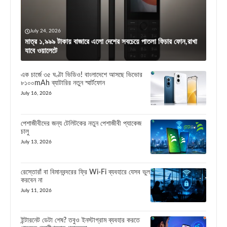
July 24, 2026
মাত্র ১,৯৯৯ টাকায় বাজারে এলো দেশের সবচেয়ে পাতলা ফিচার ফোন,রাখা
যাবে ওয়ালেটে
এক চার্জে ৩৫ ঘণ্টা ভিডিও! বাংলাদেশে আসছে ভিভোর
৮১০০mAh ব্যাটারির নতুন স্মার্টফোন
July 16, 2026
পেশাজীবীদের জন্য টেলিটকের নতুন পেশাজীবী প্যাকেজ
চালু
July 13, 2026
রেস্তোরাঁ বা বিমানবন্দরের ফ্রি Wi-Fi ব্যবহারে যেসব ভুল
করবেন না
July 11, 2026
ইন্টারনেট ডেটা শেষ? তবুও ইনস্টাগ্রাম ব্যবহার করতে