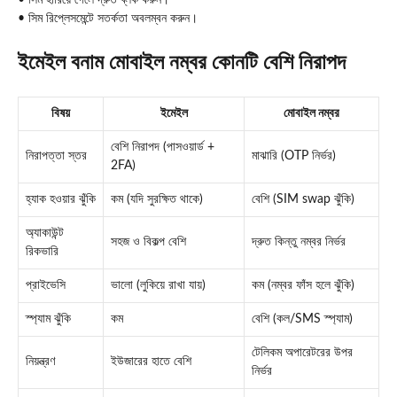
• সিম রিপ্লেসমেন্টে সতর্কতা অবলম্বন করুন।
ইমেইল বনাম মোবাইল নম্বর কোনটি বেশি নিরাপদ
বিষয়
ইমেইল
মোবাইল নম্বর
বেশি নিরাপদ (পাসওয়ার্ড +
নিরাপত্তা স্তর
মাঝারি (OTP নির্ভর)
2FA)
হ্যাক হওয়ার ঝুঁকি
কম (যদি সুরক্ষিত থাকে)
বেশি (SIM swap ঝুঁকি)
অ্যাকাউন্ট
সহজ ও বিকল্প বেশি
দ্রুত কিন্তু নম্বর নির্ভর
রিকভারি
প্রাইভেসি
ভালো (লুকিয়ে রাখা যায়)
কম (নম্বর ফাঁস হলে ঝুঁকি)
স্প্যাম ঝুঁকি
কম
বেশি (কল/SMS স্প্যাম)
টেলিকম অপারেটরের উপর
নিয়ন্ত্রণ
ইউজারের হাতে বেশি
নির্ভর