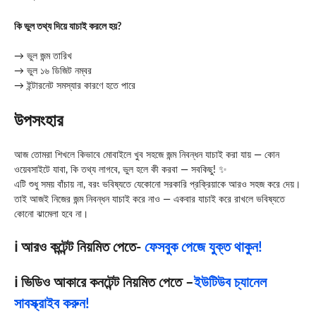
কি ভুল তথ্য দিয়ে যাচাই করলে হয়?
→ ভুল জন্ম তারিখ
→ ভুল ১৬ ডিজিট নম্বর
→ ইন্টারনেট সমস্যার কারণে হতে পারে
উপসংহার
আজ তোমরা শিখলে কিভাবে মোবাইলে খুব সহজে জন্ম নিবন্ধন যাচাই করা যায় — কোন
ওয়েবসাইটে যাবা, কি তথ্য লাগবে, ভুল হলে কী করবা — সবকিছু! ✨
এটি শুধু সময় বাঁচায় না, বরং ভবিষ্যতে যেকোনো সরকারি প্রক্রিয়াকে আরও সহজ করে দেয়।
তাই আজই নিজের জন্ম নিবন্ধন যাচাই করে নাও — একবার যাচাই করে রাখলে ভবিষ্যতে
কোনো ঝামেলা হবে না।
ℹ️ আরও কন্টেন্ট নিয়মিত পেতে-
ফেসবুক পেজে যুক্ত থাকুন!
ℹ️ ভিডিও আকারে কনটেন্ট নিয়মিত পেতে –
ইউটিউব চ্যানেল
সাবস্ক্রাইব করুন!