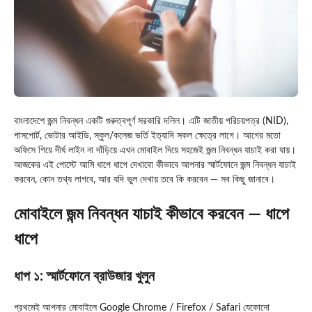
বাংলাদেশে জন্ম নিবন্ধন একটি গুরুত্বপূর্ণ সরকারি দলিল। এটি জাতীয় পরিচয়পত্র (NID),
পাসপোর্ট, ভোটার আইডি, স্কুল/কলেজ ভর্তি ইত্যাদি সকল ক্ষেত্রে লাগে। আগের মতো
অফিসে গিয়ে দীর্ঘ লাইন না দাঁড়িয়ে এখন মোবাইল দিয়ে সহজেই জন্ম নিবন্ধন যাচাই করা যায়।
আজকের এই পোস্টে আমি ধাপে ধাপে দেখাবো কীভাবে আপনার স্মার্টফোনে জন্ম নিবন্ধন যাচাই
করবেন, কোন তথ্য লাগবে, আর যদি ভুল দেখায় তবে কি করবেন — সব কিছু জানাবে।
মোবাইলে জন্ম নিবন্ধন যাচাই কীভাবে করবেন — ধাপে
ধাপে
ধাপ ১: স্মার্টফোনে ব্রাউজার খুলুন
প্রথমেই আপনার মোবাইলে Google Chrome / Firefox / Safari যেকোনো