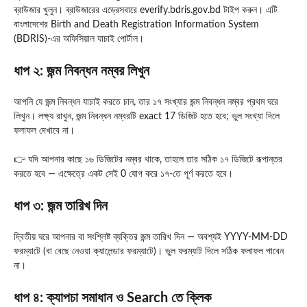
ব্রাউজার খুলুন। ব্রাউজারের এড্রেসবারে everify.bdris.gov.bd টাইপ করুন। এটি
বাংলাদেশের Birth and Death Registration Information System
(BDRIS)-এর অফিসিয়াল যাচাই পোর্টাল।
ধাপ ২: জন্ম নিবন্ধন নম্বর লিখুন
আপনি যে জন্ম নিবন্ধন যাচাই করতে চান, তার ১৭ সংখ্যার জন্ম নিবন্ধন নম্বর প্রথম ঘরে
লিখুন। লক্ষ্য রাখুন, জন্ম নিবন্ধন নম্বরটি exact 17 ডিজিট হতে হবে; ভুল সংখ্যা দিলে
ফলাফল দেখাবে না।
👉 যদি আপনার কাছে ১৬ ডিজিটের নম্বর থাকে, তাহলে তার সঠিক ১৭ ডিজিটে রূপান্তর
করতে হবে — এক্ষেত্রে একট সেই 0 যোগ করে ১৭-তে পূর্ণ করতে হবে।
ধাপ ৩: জন্ম তারিখ দিন
দ্বিতীয় ঘরে আপনার বা সংশ্লিষ্ট ব্যক্তির জন্ম তারিখ দিন — অবশ্যই YYYY-MM-DD
ফরম্যাটে (বা বেছে নেওয়া ক্যালেন্ডার ফরম্যাটে)। ভুল ফরম্যাট দিলে সঠিক ফলাফল পাবেন
না।
ধাপ ৪: ক্যাপচা সমাধান ও Search তে ক্লিক