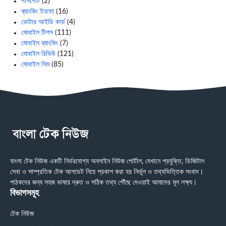
পাসপোর্ট
(2)
ব্যাংকিং ইনফো
(16)
ভোটার আইডি কার্ড
(4)
মোবাইল টিপস
(111)
মোবাইল ব্যাংকিং
(7)
মোবাইল রিভিউ
(121)
মোবাইল সিম
(85)
বাংলা টেক নিউজ একটি নির্ভরযোগ্য অনলাইন নিউজ পোর্টাল, যেখানে প্রযুক্তি, ডিজিটাল
সেবা ও সাম্প্রতিক টেক আপডেট নিয়ে প্রকাশ করা হয় নির্ভুল ও তথ্যভিত্তিক সংবাদ।
পাঠকদের জন্য সহজ ভাষায় দ্রুত ও সঠিক তথ্য পৌঁছে দেওয়াই আমাদের মূল লক্ষ্য।
বিভাগসমূহ
টেক নিউজ