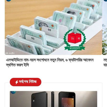
এনআইডিতে নাম-বয়স সংশোধনে নতুন নিয়ম, ৬ ক্যাটাগরির আবেদন
নত
স্থগিত করল ইসি
যা
সর্বশেষ নিউজ