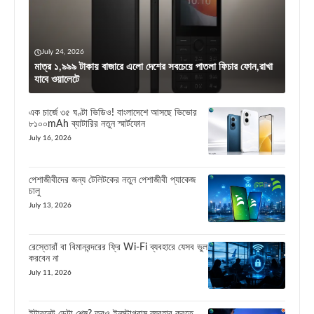
July 24, 2026
মাত্র ১,৯৯৯ টাকায় বাজারে এলো দেশের সবচেয়ে পাতলা ফিচার ফোন,রাখা
যাবে ওয়ালেটে
এক চার্জে ৩৫ ঘণ্টা ভিডিও! বাংলাদেশে আসছে ভিভোর
৮১০০mAh ব্যাটারির নতুন স্মার্টফোন
July 16, 2026
পেশাজীবীদের জন্য টেলিটকের নতুন পেশাজীবী প্যাকেজ
চালু
July 13, 2026
রেস্তোরাঁ বা বিমানবন্দরের ফ্রি Wi-Fi ব্যবহারে যেসব ভুল
করবেন না
July 11, 2026