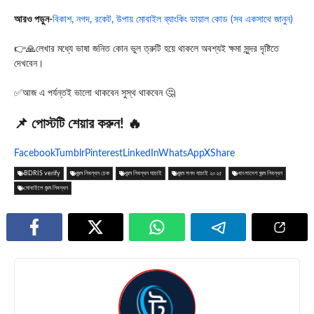
আরও পড়ুন-
বিকাশ, নগদ, রকেট, উপায় মোবাইল ব্যাংকিং ডায়াল কোড (সব একসাথে জানুন)
👉🙏লেখার মধ্যে ভাষা জনিত কোন ভুল ত্রুটি হয়ে থাকলে অবশ্যই ক্ষমা সুন্দর দৃষ্টিতে
দেখবেন।
✅আজ এ পর্যন্তই ভালো থাকবেন সুস্থ থাকবেন 🤔
📌 পোস্টটি শেয়ার করুন! 🔥
Facebook
Tumblr
Pinterest
LinkedIn
WhatsApp
X
Share
BDRIS verify
জন্ম নিবন্ধন চেক
জন্ম নিবন্ধন যাচাই
জন্ম সনদ যাচাই ২০২৫
বাংলাদেশ জন্ম নিবন্ধন
মোবাইলে জন্ম নিবন্ধন