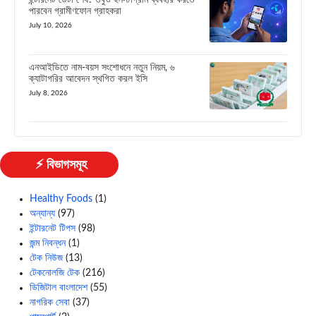
ইন্টারনেট ডেটা শেষ? তবুও ইনস্টাগ্রাম ব্যবহার করতে
পারবেন গ্রামীণফোন গ্রাহকরা
July 10, 2026
এনআইডিতে নাম-বয়স সংশোধনে নতুন নিয়ম, ৬
ক্যাটাগরির আবেদন স্থগিত করল ইসি
July 8, 2026
⚡ বিভাগসমূহ
Healthy Foods
(1)
অন্যান্য
(97)
ইন্টারনেট টিপস
(98)
জন্ম নিবন্ধন
(1)
টেক নিউজ
(13)
টেকনোলজি টেক
(216)
ডিজিটাল বাংলাদেশ
(55)
নাগরিক সেবা
(37)