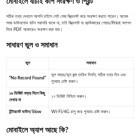
মোবাইলে যাচাই কপি সংরক্ষণ ও প্রিন্ট
সঠিক তথ্য দেখালে আপনি চাইলে সেই পেজ স্ক্রিনশট করে সংরক্ষণ করতে পারেন। অনেক
সময় ডাউনলোড বাটন সরাসরি থাকে না, তাই স্ক্রিনশট বা ব্রাউজারের শেয়ার/Print অপশন
দিয়ে PDF আকারেও সংরক্ষণ করা যায়।
সাধারণ ভুল ও সমাধান
ভুল
সমাধান
ভুল নম্বর/ভুল জন্ম তারিখ দিননি; সঠিক তথ্য দিন এবং
“No Record Found”
পুনরায় চেষ্টা করুন।
১৬ ডিজিট নম্বর দিলে কিছু
১৭ ডিজিট নিশ্চিত করুন।
দেখায় না
ইন্টারনেট ডাউন/Slow
Wi-Fi/4G চালু করে পুনরায় চেষ্টা করুন।
মোবাইলে অ্যাপ আছে কি?