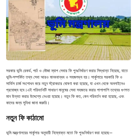
সরকার ভূমি রেকর্ড, পর্চা ও মৌজা ম্যাপ সেবার ফি পুনঃনির্ধারণ করার সিদ্ধান্ত নিয়েছে, যাতে
ভূমি-সম্পর্কিত তথ্য সেবা আরও মানববান্ধব ও সহজলভ্য হয়। সার্কুলারে সরকারি ফি ও
সার্ভিস চার্জ সংশোধন করে নতুন স্ট্রাকচার ঘোষণা করা হয়েছে, যা এখন থেকে অনলাইনেও
প্রযোজ্য হবে।এই পরিবর্তনটি সাধারণ মানুষের সেবা সহজতর করার পাশাপাশি তথ্যের গুণগত
মান উন্নত করার উদ্দেশ্যে নেওয়া হয়েছে। নতুন ফি কত, কেন পরিবর্তন করা হয়েছে, এবং
কাদের জন্য সুবিধা জানা জরুরি।
নতুন ফি কাঠামো
ভূমি মন্ত্রণালয়ের সার্কুলার অনুযায়ী নিম্নোক্ত মতো ফি পুনঃনির্ধারণ করা হয়েছে—