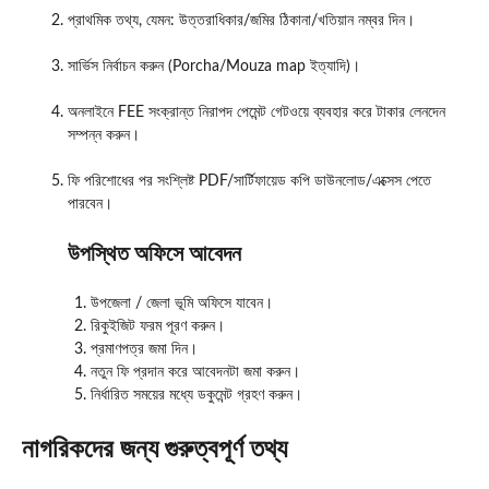
প্রাথমিক তথ্য, যেমন: উত্তরাধিকার/জমির ঠিকানা/খতিয়ান নম্বর দিন।
সার্ভিস নির্বাচন করুন (Porcha/Mouza map ইত্যাদি)।
অনলাইনে FEE সংক্রান্ত নিরাপদ পেমেন্ট গেটওয়ে ব্যবহার করে টাকার লেনদেন
সম্পন্ন করুন।
ফি পরিশোধের পর সংশ্লিষ্ট PDF/সার্টিফায়েড কপি ডাউনলোড/এক্সেস পেতে
পারবেন।
উপস্থিত অফিসে আবেদন
উপজেলা / জেলা ভূমি অফিসে যাবেন।
রিকুইজিট ফরম পূরণ করুন।
প্রমাণপত্র জমা দিন।
নতুন ফি প্রদান করে আবেদনটা জমা করুন।
নির্ধারিত সময়ের মধ্যে ডকুমেন্ট গ্রহণ করুন।
নাগরিকদের জন্য গুরুত্বপূর্ণ তথ্য