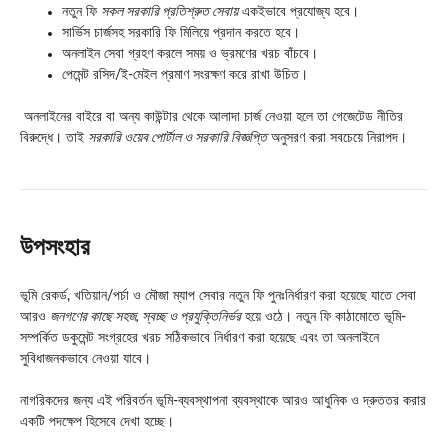
নতুন ফি
সকল সরকারি প্রতিশ্রুত সেবায়
একইভাবে প্রযোজ্য হবে।
সার্ভিস চার্জসহ সরকারি ফি মিলিয়ে প্রদান করতে হবে।
অনলাইন সেবা গ্রহণ করলে সময় ও ভ্রমণের খরচ বাঁচবে।
পেমেন্ট রসিদ/ই-মেইল প্রমাণ সংরক্ষণ করে রাখা উচিত।
অনলাইনের বাইরে বা অন্য কাউন্টার থেকে আলাদা চার্জ নেওয়া হলে তা গেজেটেড নীতির
বিরুদ্ধে। তাই
সরকারি ওয়েব পোর্টাল ও সরকারি বিজ্ঞপ্তি
অনুসরণ করা সবচেয়ে নিরাপদ।
উপসংহার
ভূমি রেকর্ড, খতিয়ান/পর্চা ও মৌজা ম্যাপ সেবার নতুন ফি পুনঃনির্ধারণ করা হয়েছে যাতে সেবা
আরও
জনগণের কাছে সহজ, স্বচ্ছ ও প্রযুক্তিনির্ভর
হয়ে ওঠে। নতুন ফি কাঠামোতে ভূমি-
সম্পর্কিত ডকুমেন্ট সংগ্রহের খরচ সঠিকভাবে নির্ধারণ করা হয়েছে এবং তা অনলাইনে
সুবিধাজনকভাবে নেওয়া যাবে।
নাগরিকদের জন্য এই পরিবর্তন ভূমি-ব্যবস্থাপনা ব্যবস্থাকে আরও আধুনিক ও দ্রুততর করার
একটি পদক্ষেপ হিসেবে দেখা হচ্ছে।