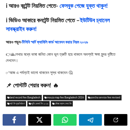
ℹ️ আরও কন্টেন্ট নিয়মিত পেতে-
ফেসবুক পেজে যুক্ত থাকুন!
ℹ️ ভিডিও আকারে কনটেন্ট নিয়মিত পেতে –
ইউটিউব চ্যানেল
সাবস্ক্রাইব করুন!
আরও পড়ুন-
টিসিবি স্মার্ট ফ্যামিলি কার্ড আবেদন করার নিয়ম ২০২৬
👉🙏লেখার মধ্যে ভাষা জনিত কোন ভুল ত্রুটি হয়ে থাকলে অবশ্যই ক্ষমা সুন্দর দৃষ্টিতে
দেখবেন।
✅আজ এ পর্যন্তই ভালো থাকবেন সুস্থ থাকবেন 🤔
📌 পোস্টটি শেয়ার করুন! 🔥
land record fee Bangladesh
mouza map fee Bangladesh 2026
porcha service fee revised
পর্চা ফি পুনঃনির্ধারণ
ভূমি রেকর্ড ফি ২০২৬
মৌজা ম্যাপ সেবা ফি