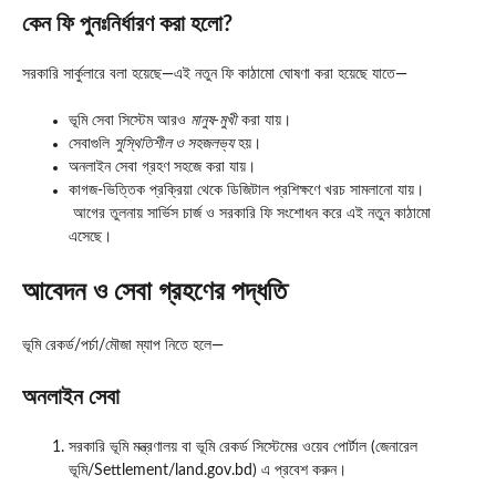
কেন ফি পুনঃনির্ধারণ করা হলো?
সরকারি সার্কুলারে বলা হয়েছে—এই নতুন ফি কাঠামো ঘোষণা করা হয়েছে যাতে—
ভূমি সেবা সিস্টেম আরও
মানুষ-মুখী
করা যায়।
সেবাগুলি
সুস্থিতিশীল ও সহজলভ্য
হয়।
অনলাইন সেবা গ্রহণ সহজে করা যায়।
কাগজ-ভিত্তিক প্রক্রিয়া থেকে ডিজিটাল প্রশিক্ষণে খরচ সামলানো যায়।
আগের তুলনায় সার্ভিস চার্জ ও সরকারি ফি সংশোধন করে এই নতুন কাঠামো
এসেছে।
আবেদন ও সেবা গ্রহণের পদ্ধতি
ভূমি রেকর্ড/পর্চা/মৌজা ম্যাপ নিতে হলে—
অনলাইন সেবা
সরকারি ভূমি মন্ত্রণালয় বা ভূমি রেকর্ড সিস্টেমের ওয়েব পোর্টাল (জেনারেল
ভূমি/Settlement/land.gov.bd) এ প্রবেশ করুন।