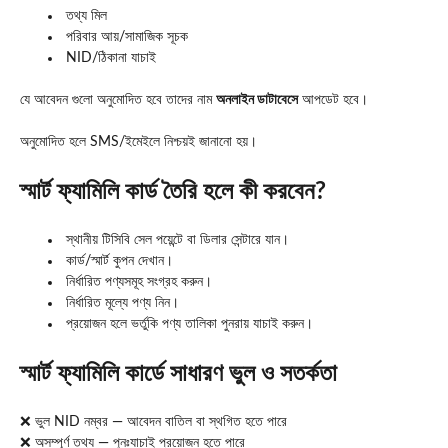
তথ্য মিল
পরিবার আয়/সামাজিক সূচক
NID/ঠিকানা যাচাই
যে আবেদন গুলো অনুমোদিত হবে তাদের নাম
অনলাইন ডাটাবেসে
আপডেট হবে।
অনুমোদিত হলে SMS/ইমেইলে নিশ্চয়ই জানানো হয়।
স্মার্ট ফ্যামিলি কার্ড তৈরি হলে কী করবেন?
স্থানীয় টিসিবি সেল পয়েন্টে বা ডিলার সেন্টারে যান।
কার্ড/স্মার্ট কুপন দেখান।
নির্ধারিত পণ্যসমূহ সংগ্রহ করুন।
নির্ধারিত মূল্যে পণ্য নিন।
প্রয়োজন হলে ভর্তুকি পণ্য তালিকা পুনরায় যাচাই করুন।
স্মার্ট ফ্যামিলি কার্ডে সাধারণ ভুল ও সতর্কতা
❌ ভুল NID নম্বর — আবেদন বাতিল বা স্থগিত হতে পারে
❌ অসম্পূর্ণ তথ্য — পুনঃযাচাই প্রয়োজন হতে পারে