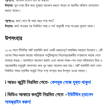
প্রশ্ন ৫:
আবেদন বাতিল হলে কী করবো?
উত্তর:
ভুল তথ্য ঠিক করে পুনরায় আবেদন করতে পারেন বা স্থানীয় অফিসে যোগাযোগ
করতে পারেন।
প্রশ্ন ৬:
কার্ড পেলে কি সারা বছর পণ্য পাব?
উত্তর:
কার্ড পাওয়ার পর নির্ধারিত সময় ও শর্ত অনুযায়ী পণ্য পাওয়ার সুযোগ থাকে।
উপসংহার
২০২৬ সালে টিসিবির স্মার্ট ফ্যামিলি কার্ড একটি গুরুত্বপূর্ণ সামাজিক সহায়তা উদ্যোগ। এটি
দেশের নিম্ন-মধ্যম আয়ের পরিবারকে ভর্তুকিমূল্যে নিত্যপ্রয়োজনীয় পণ্যগুলো সহজে পেতে
সাহায্য করছে। অনলাইনে আবেদন করাটা এখন অনেক সহজ—সব তথ্য সঠিকভাবে দিয়ে ও
প্রয়োজনীয় ডকুমেন্ট আপলোড করে খুব দ্রুত আবেদন করা যায়। স্মার্ট ফ্যামিলি কার্ড পেলে
নির্ধারিত সময়ে স্থানীয় পয়েন্টে গিয়ে পণ্য সংগ্রহ করে উপকৃত হওয়া সম্ভব।
ℹ️ আরও কন্টেন্ট নিয়মিত পেতে-
ফেসবুক পেজে যুক্ত থাকুন!
ℹ️ ভিডিও আকারে কনটেন্ট নিয়মিত পেতে –
ইউটিউব চ্যানেল
সাবস্ক্রাইব করুন!