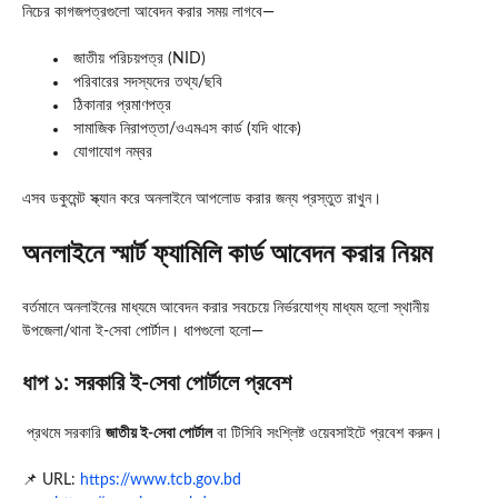
নিচের কাগজপত্রগুলো আবেদন করার সময় লাগবে—
জাতীয় পরিচয়পত্র (NID)
পরিবারের সদস্যদের তথ্য/ছবি
ঠিকানার প্রমাণপত্র
সামাজিক নিরাপত্তা/ওএমএস কার্ড (যদি থাকে)
যোগাযোগ নম্বর
এসব ডকুমেন্ট স্ক্যান করে অনলাইনে আপলোড করার জন্য প্রস্তুত রাখুন।
অনলাইনে স্মার্ট ফ্যামিলি কার্ড আবেদন করার নিয়ম
বর্তমানে অনলাইনের মাধ্যমে আবেদন করার সবচেয়ে নির্ভরযোগ্য মাধ্যম হলো স্থানীয়
উপজেলা/থানা ই-সেবা পোর্টাল। ধাপগুলো হলো—
ধাপ ১: সরকারি ই-সেবা পোর্টালে প্রবেশ
প্রথমে সরকারি
জাতীয় ই-সেবা পোর্টাল
বা টিসিবি সংশ্লিষ্ট ওয়েবসাইটে প্রবেশ করুন।
📌 URL:
https://www.tcb.gov.bd