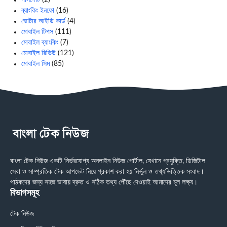
পাসপোর্ট
(2)
ব্যাংকিং ইনফো
(16)
ভোটার আইডি কার্ড
(4)
মোবাইল টিপস
(111)
মোবাইল ব্যাংকিং
(7)
মোবাইল রিভিউ
(121)
মোবাইল সিম
(85)
বাংলা টেক নিউজ একটি নির্ভরযোগ্য অনলাইন নিউজ পোর্টাল, যেখানে প্রযুক্তি, ডিজিটাল
সেবা ও সাম্প্রতিক টেক আপডেট নিয়ে প্রকাশ করা হয় নির্ভুল ও তথ্যভিত্তিক সংবাদ।
পাঠকদের জন্য সহজ ভাষায় দ্রুত ও সঠিক তথ্য পৌঁছে দেওয়াই আমাদের মূল লক্ষ্য।
বিভাগসমূহ
টেক নিউজ