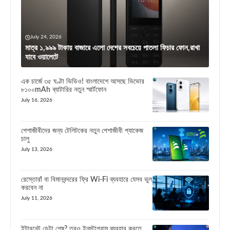
July 24, 2026
মাত্র ১,৯৯৯ টাকায় বাজারে এলো দেশের সবচেয়ে পাতলা ফিচার ফোন,রাখা
যাবে ওয়ালেটে
এক চার্জে ৩৫ ঘণ্টা ভিডিও! বাংলাদেশে আসছে ভিভোর
৮১০০mAh ব্যাটারির নতুন স্মার্টফোন
July 16, 2026
পেশাজীবীদের জন্য টেলিটকের নতুন পেশাজীবী প্যাকেজ
চালু
July 13, 2026
রেস্তোরাঁ বা বিমানবন্দরের ফ্রি Wi-Fi ব্যবহারে যেসব ভুল
করবেন না
July 11, 2026
ইন্টারনেট ডেটা শেষ? তবুও ইনস্টাগ্রাম ব্যবহার করতে