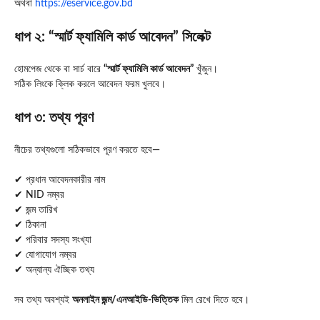
অথবা
https://eservice.gov.bd
ধাপ ২: “স্মার্ট ফ্যামিলি কার্ড আবেদন” সিলেক্ট
হোমপেজ থেকে বা সার্চ বারে
“স্মার্ট ফ্যামিলি কার্ড আবেদন”
খুঁজুন।
সঠিক লিংকে ক্লিক করলে আবেদন ফরম খুলবে।
ধাপ ৩: তথ্য পূরণ
নীচের তথ্যগুলো সঠিকভাবে পূরণ করতে হবে—
✔ প্রধান আবেদনকারীর নাম
✔ NID নম্বর
✔ জন্ম তারিখ
✔ ঠিকানা
✔ পরিবার সদস্য সংখ্যা
✔ যোগাযোগ নম্বর
✔ অন্যান্য ঐচ্ছিক তথ্য
সব তথ্য অবশ্যই
অনলাইন জন্ম/এনআইডি-ভিত্তিক
মিল রেখে দিতে হবে।