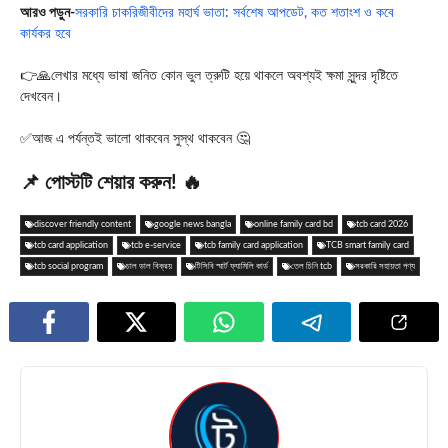
আরও পড়ুন-
সরকারি চাকরিজীবীদের মহার্ঘ ভাতা: সর্বশেষ আপডেট, কত শতাংশ ও কবে
কার্যকর হবে
👉🙏লেখার মধ্যে ভাষা জনিত কোন ভুল ত্রুটি হয়ে থাকলে অবশ্যই ক্ষমা সুন্দর দৃষ্টিতে
দেখবেন।
✅আজ এ পর্যন্তই ভালো থাকবেন সুস্থ থাকবেন 🤔
📌 পোস্টটি শেয়ার করুন! 🔥
discover friendly content
google news bangla
online family card bd
tcb card 2026
tcb card application
tcb e-service
tcb family card application
TCB smart family card
tcb social program
চাল ডাল বিক্রয়
টিসিবি স্মার্ট ফ্যামিলি কার্ড
তেল চিনি tcb
সরকারি সহায়তা পণ্য