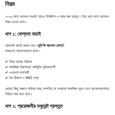
নিয়ম
২০২৬ সালে আবেদন পদ্ধতি আরও ডিজিটাল ও সহজ করা হয়েছে। নিচে ধাপে ধাপে আবেদন
নিয়ম দেওয়া হলো—
ধাপ ১: যোগ্যতা যাচাই
প্রথমেই যাচাই করতে হবে—
তুমি কি আবেদন যোগ্য?
সাধারণত আবেদনযোগ্য হলো—
✔ নিম্ন আয়ের পরিবার
✔ সামাজিক নিরাপত্তা কর্মসূচির সুবিধাভোগী
✔ ওএমএস কার্ডধারী
✔ বৈধ ঠিকানা ও NID তথ্য
এছাড়া কিছু অঞ্চলে পরিবার আয়, সম্পত্তি বা অন্যান্য সামাজিক সূচক দেখে আবেদনযোগ্যতা
নির্ধারণ করা হতে পারে।
ধাপ ২: প্রয়োজনীয় ডকুমেন্ট প্রস্তুত