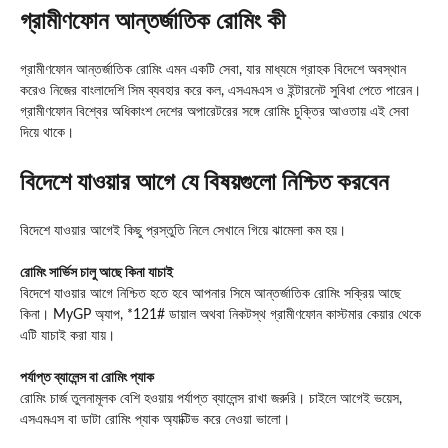
গ্রামীণফোন আন্তর্জাতিক রোমিং কী
গ্রামীণফোন আন্তর্জাতিক রোমিং এমন একটি সেবা, যার মাধ্যমে গ্রাহক বিদেশে অবস্থান
করেও নিজের বাংলাদেশি সিম ব্যবহার করে কল, এসএমএস ও ইন্টারনেট সুবিধা পেতে পারেন।
গ্রামীণফোন বিশ্বের অধিকাংশ দেশের অপারেটরের সঙ্গে রোমিং চুক্তির আওতায় এই সেবা
দিয়ে থাকে।
বিদেশে যাওয়ার আগে যে বিষয়গুলো নিশ্চিত করবেন
বিদেশে যাওয়ার আগেই কিছু প্রস্তুতি নিলে সেখানে গিয়ে ঝামেলা কম হয়।
রোমিং সার্ভিস চালু আছে কিনা যাচাই
বিদেশে যাওয়ার আগে নিশ্চিত হতে হবে আপনার সিমে আন্তর্জাতিক রোমিং সক্রিয় আছে
কিনা। MyGP অ্যাপ, *121# ডায়াল অথবা নিকটস্থ গ্রামীণফোন কাস্টমার কেয়ার থেকে
এটি যাচাই করা যায়।
পর্যাপ্ত ব্যালেন্স বা রোমিং প্যাক
রোমিং চার্জ তুলনামূলক বেশি হওয়ায় পর্যাপ্ত ব্যালেন্স রাখা জরুরি। চাইলে আগেই ভয়েস,
এসএমএস বা ডাটা রোমিং প্যাক অ্যাক্টিভ করে নেওয়া ভালো।