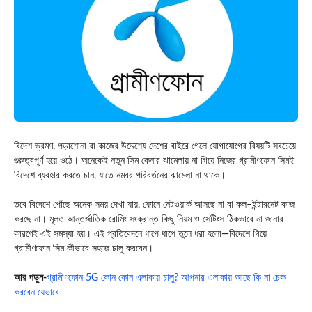
বিদেশ ভ্রমণ, পড়াশোনা বা কাজের উদ্দেশ্যে দেশের বাইরে গেলে যোগাযোগের বিষয়টি সবচেয়ে
গুরুত্বপূর্ণ হয়ে ওঠে। অনেকেই নতুন সিম কেনার ঝামেলায় না গিয়ে নিজের গ্রামীণফোন সিমই
বিদেশে ব্যবহার করতে চান, যাতে নম্বর পরিবর্তনের ঝামেলা না থাকে।
তবে বিদেশে পৌঁছে অনেক সময় দেখা যায়, ফোনে নেটওয়ার্ক আসছে না বা কল–ইন্টারনেট কাজ
করছে না। মূলত আন্তর্জাতিক রোমিং সংক্রান্ত কিছু নিয়ম ও সেটিংস ঠিকভাবে না জানার
কারণেই এই সমস্যা হয়। এই প্রতিবেদনে ধাপে ধাপে তুলে ধরা হলো—বিদেশে গিয়ে
গ্রামীণফোন সিম কীভাবে সহজে চালু করবেন।
আর পড়ুন-
গ্রামীণফোন 5G কোন কোন এলাকায় চালু? আপনার এলাকায় আছে কি না চেক
করবেন যেভাবে