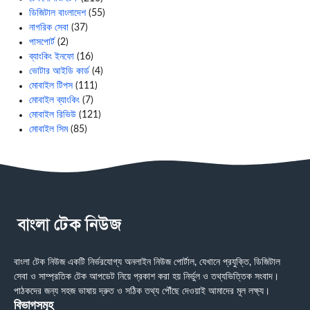
ডিজিটাল বাংলাদেশ
(55)
নাগরিক সেবা
(37)
পাসপোর্ট
(2)
ব্যাংকিং ইনফো
(16)
ভোটার আইডি কার্ড
(4)
মোবাইল টিপস
(111)
মোবাইল ব্যাংকিং
(7)
মোবাইল রিভিউ
(121)
মোবাইল সিম
(85)
বাংলা টেক নিউজ একটি নির্ভরযোগ্য অনলাইন নিউজ পোর্টাল, যেখানে প্রযুক্তি, ডিজিটাল
সেবা ও সাম্প্রতিক টেক আপডেট নিয়ে প্রকাশ করা হয় নির্ভুল ও তথ্যভিত্তিক সংবাদ।
পাঠকদের জন্য সহজ ভাষায় দ্রুত ও সঠিক তথ্য পৌঁছে দেওয়াই আমাদের মূল লক্ষ্য।
বিভাগসমূহ