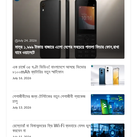
July 24, 2026
মাত্র ১,৯৯৯ টাকায় বাজারে এলো দেশের সবচেয়ে পাতলা ফিচার ফোন,রাখা
যাবে ওয়ালেটে
এক চার্জে ৩৫ ঘণ্টা ভিডিও! বাংলাদেশে আসছে ভিভোর
৮১০০mAh ব্যাটারির নতুন স্মার্টফোন
July 16, 2026
পেশাজীবীদের জন্য টেলিটকের নতুন পেশাজীবী প্যাকেজ
চালু
July 13, 2026
রেস্তোরাঁ বা বিমানবন্দরের ফ্রি Wi-Fi ব্যবহারে যেসব ভুল
করবেন না
July 11, 2026