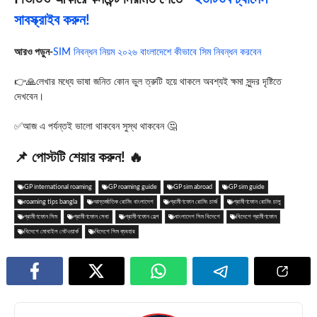
সাবস্ক্রাইব করুন!
আরও পড়ুন-
SIM নিবন্ধন নিয়ম ২০২৬ বাংলাদেশে কীভাবে সিম নিবন্ধন করবেন
👉🙏লেখার মধ্যে ভাষা জনিত কোন ভুল ত্রুটি হয়ে থাকলে অবশ্যই ক্ষমা সুন্দর দৃষ্টিতে
দেখবেন।
✅আজ এ পর্যন্তই ভালো থাকবেন সুস্থ থাকবেন 🤔
📌 পোস্টটি শেয়ার করুন! 🔥
GP international roaming
GP roaming guide
GP sim abroad
GP sim guide
roaming tips bangla
আন্তর্জাতিক রোমিং বাংলাদেশ
গ্রামীণফোন রোমিং চার্জ
গ্রামীণফোন রোমিং চালু
গ্রামীণফোন সিম
গ্রামীণফোন সেবা
গ্রামীণফোন হেল্প
বাংলাদেশ সিম বিদেশে
বিদেশে গ্রামীণফোন
বিদেশে মোবাইল নেটওয়ার্ক
বিদেশে সিম ব্যবহার