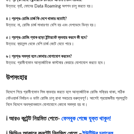
৩। প্রশ্নঃ বিদেশে ইন্টারনেট চালাতে আলাদা সেটিং দরকার?
উত্তর: হ্যাঁ, ফোনের Data Roaming অপশন চালু করতে হয়।
৪। প্রশ্নঃ রোমিং চার্জ কি দেশে থাকার মতোই?
উত্তর: না, রোমিং চার্জ সাধারণত বেশি হয় এবং দেশভেদে ভিন্ন হয়।
৫। প্রশ্নঃ রোমিং প্যাক ছাড়া ইন্টারনেট ব্যবহার করলে কী হবে?
উত্তর: ব্যালেন্স থেকে বেশি চার্জ কেটে যেতে পারে।
৬। প্রশ্নঃ সমস্যা হলে কোথায় যোগাযোগ করবেন?
উত্তর: গ্রামীণফোন আন্তর্জাতিক কাস্টমার কেয়ারে যোগাযোগ করতে হবে।
উপসংহার
বিদেশে গিয়ে গ্রামীণফোন সিম ব্যবহার করতে হলে আন্তর্জাতিক রোমিং সক্রিয় থাকা, সঠিক
নেটওয়ার্ক নির্বাচন ও ডাটা রোমিং চালু রাখা সবচেয়ে গুরুত্বপূর্ণ। আগেই প্রয়োজনীয় প্রস্তুতি
নিলে বিদেশে অবস্থানকালে যোগাযোগে কোনো সমস্যা হয় না।
ℹ️ আরও কন্টেন্ট নিয়মিত পেতে-
ফেসবুক পেজে যুক্ত থাকুন!
ℹ️ ভিডিও আকারে কনটেন্ট নিয়মিত পেতে –
ইউটিউব চ্যানেল