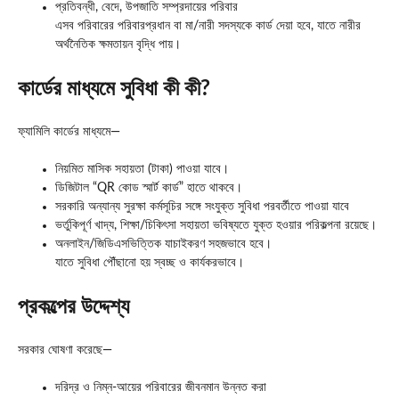
প্রতিবন্ধী, বেদে, উপজাতি সম্প্রদায়ের পরিবার
এসব পরিবারের পরিবারপ্রধান বা মা/নারী সদস্যকে কার্ড দেয়া হবে, যাতে নারীর
অর্থনৈতিক ক্ষমতায়ন বৃদ্ধি পায়।
কার্ডের মাধ্যমে সুবিধা কী কী?
ফ্যামিলি কার্ডের মাধ্যমে—
নিয়মিত মাসিক সহায়তা (টাকা) পাওয়া যাবে।
ডিজিটাল “QR কোড স্মার্ট কার্ড” হাতে থাকবে।
সরকারি অন্যান্য সুরক্ষা কর্মসূচির সঙ্গে সংযুক্ত সুবিধা পরবর্তীতে পাওয়া যাবে
ভর্তুকিপূর্ণ খাদ্য, শিক্ষা/চিকিৎসা সহায়তা ভবিষ্যতে যুক্ত হওয়ার পরিকল্পনা রয়েছে।
অনলাইন/জিডিএসভিত্তিক যাচাইকরণ সহজভাবে হবে।
যাতে সুবিধা পৌঁছানো হয় স্বচ্ছ ও কার্যকরভাবে।
প্রকল্পের উদ্দেশ্য
সরকার ঘোষণা করেছে—
দরিদ্র ও নিম্ন-আয়ের পরিবারের জীবনমান উন্নত করা