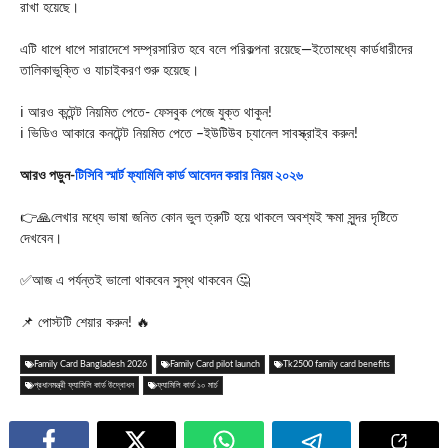
রাখা হয়েছে।
এটি ধাপে ধাপে সারাদেশে সম্প্রসারিত হবে বলে পরিকল্পনা রয়েছে—ইতোমধ্যে কার্ডধারীদের
তালিকাভুক্তি ও যাচাইকরণ শুরু হয়েছে।
ℹ️ আরও কন্টেন্ট নিয়মিত পেতে- ফেসবুক পেজে যুক্ত থাকুন!
ℹ️ ভিডিও আকারে কনটেন্ট নিয়মিত পেতে –ইউটিউব চ্যানেল সাবস্ক্রাইব করুন!
আরও পড়ুন-
টিসিবি স্মার্ট ফ্যামিলি কার্ড আবেদন করার নিয়ম ২০২৬
👉🙏লেখার মধ্যে ভাষা জনিত কোন ভুল ত্রুটি হয়ে থাকলে অবশ্যই ক্ষমা সুন্দর দৃষ্টিতে
দেখবেন।
✅আজ এ পর্যন্তই ভালো থাকবেন সুস্থ থাকবেন 🤔
📌 পোস্টটি শেয়ার করুন! 🔥
Family Card Bangladesh 2026
Family Card pilot launch
Tk2500 family card benefits
প্রধানমন্ত্রী ফ্যামিলি কার্ড উদ্বোধন
ফ্যামিলি কার্ড ১০ মার্চ