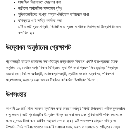
সামাজিক নিরাপত্তা জোরদার করা
নারীদের অর্থনৈতিক ক্ষমতায়ন বৃদ্ধি
সুবিধাভোগীদের সংখ্যা বাস্তব-ভিত্তিক ডাটাবেসে রাখা
ভবিষ্যতে এটি সর্বত্র কার্যকর করা
এটি একটি ব্যয়-সাশ্রয়ী, ডিজিটাল ও স্বচ্ছ সামাজিক নিরাপত্তা উদ্যোগ হিসেবে
রূপায়িত হবে।
উদ্বোধন অনুষ্ঠানের প্রেক্ষাপট
প্রধানমন্ত্রী তারেক রহমানের সভাপতিত্বে মন্ত্রিপরিষদ বিভাগে একটি উচ্চ-স্তরের বৈঠক
অনুষ্ঠিত হয়, যেখানে অগ্রাধিকার ভিত্তিতে ফ্যামিলি কার্ড প্রকল্প নিয়ে চূড়ান্ত সিদ্ধান্ত
নেওয়া হয়। বৈঠকে অর্থমন্ত্রী, সমাজকল্যাণমন্ত্রী, স্থানীয় সরকার মন্ত্রণালয়, পরিকল্পনা
মন্ত্রণালয়সহ অন্যান্য মন্ত্রণালয়ের ঊর্ধ্বতন কর্মকর্তারা উপস্থিত ছিলেন।
উপসংহার
আগামী ১০ মার্চ থেকে সরকার ফ্যামিলি কার্ড বিতরণ কর্মসূচি নির্দিষ্ট উপজেলায় পরীক্ষামূলকভাবে
চালু করবে। এটি প্রধানন্ত্রীর উদ্যোগে উদ্বোধন করা হবে এবং সুবিধাভোগী পরিবারগুলোকে
মাসে ২,৫০০ টাকা করে আর্থিক সহায়তা দেওয়া হবে। এই পদক্ষেপের মাধ্যমে দরিদ্র ও
উপার্জন-নির্ভর পরিবারগুলোকে সরকারি সহায়তা সহজ, দ্রুত ও স্বচ্ছভাবে পৌঁছানোর লক্ষ্য