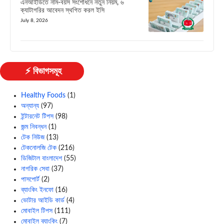
এনআইডিতে নাম-বয়স সংশোধনে নতুন নিয়ম, ৬
ক্যাটাগরির আবেদন স্থগিত করল ইসি
July 8, 2026
⚡ বিভাগসমূহ
Healthy Foods
(1)
অন্যান্য
(97)
ইন্টারনেট টিপস
(98)
জন্ম নিবন্ধন
(1)
টেক নিউজ
(13)
টেকনোলজি টেক
(216)
ডিজিটাল বাংলাদেশ
(55)
নাগরিক সেবা
(37)
পাসপোর্ট
(2)
ব্যাংকিং ইনফো
(16)
ভোটার আইডি কার্ড
(4)
মোবাইল টিপস
(111)
মোবাইল ব্যাংকিং
(7)