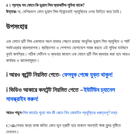
৫। প্রশ্নঃ সব ফোনে কি ডুয়াল সিম অ্যাকটিভ সুবিধা থাকে?
উত্তরঃ
না, বেশিরভাগ ফোন ডুয়াল সিম স্ট্যান্ডবাই প্রযুক্তির ওপর ভিত্তি করে তৈরি।
উপসংহার
এক ফোনে দুটি সিম একসাথে সচল থাকার পেছনে রয়েছে আধুনিক ডুয়াল সিম প্রযুক্তি ও স্মার্ট
সফটওয়্যার ব্যবস্থাপনা। ব্যক্তিগত ও পেশাগত যোগাযোগ সহজ করতে এই সুবিধা বর্তমানে
খুবই জনপ্রিয়। সঠিক সেটিংস ও ব্যবহার জানলে এক ফোনে দুটি সিম ব্যবহার করা হবে আরও
কার্যকর ও ঝামেলামুক্ত।
ℹ️ আরও কন্টেন্ট নিয়মিত পেতে-
ফেসবুক পেজে যুক্ত থাকুন!
ℹ️ ভিডিও আকারে কনটেন্ট নিয়মিত পেতে –
ইউটিউব চ্যানেল
সাবস্ক্রাইব করুন!
আরও পড়ুন-
সিম কার্ডের পুরো নাম কী জেনে নিন মোবাইল প্রযুক্তির গুরুত্বপূর্ণ তথ্য
👉🙏লেখার মধ্যে ভাষা জনিত কোন ভুল ত্রুটি হয়ে থাকলে অবশ্যই ক্ষমা সুন্দর দৃষ্টিতে
দেখবেন।