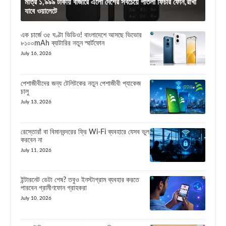
মাত্র ১,৯৯৯ টাকায় বাজারে এলো দেশের সবচেয়ে পাতলা ফিচার ফোন,রাখা
যাবে ওয়ালেটে
এক চার্জে ৩৫ ঘণ্টা ভিডিও! বাংলাদেশে আসছে ভিভোর
৮১০০mAh ব্যাটারির নতুন স্মার্টফোন
July 16, 2026
পেশাজীবীদের জন্য টেলিটকের নতুন পেশাজীবী প্যাকেজ
চালু
July 13, 2026
রেস্তোরাঁ বা বিমানবন্দরের ফ্রি Wi-Fi ব্যবহারে যেসব ভুল
করবেন না
July 11, 2026
ইন্টারনেট ডেটা শেষ? তবুও ইনস্টাগ্রাম ব্যবহার করতে
পারবেন গ্রামীণফোন গ্রাহকরা
July 10, 2026