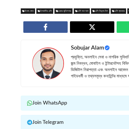
ইকো মোড
ইনভার্টার এসি
এয়ার কন্ডিশনার
এসি অন অফ
এসি বিদ্যুৎ বিল
এসি ব্যবহার
Sobujar Alam
প্রযুক্তি, অনলাইন সেবা ও নাগরিক সুবিধ
জন্ম নিবন্ধন, মোবাইল ও ইন্টারনেটসহ বিভিন
ডিজিটাল নিরাপত্তা এবং অনলাইন আবেদন প্
গাইডধর্মী ও তথ্যসমৃদ্ধ কনটেন্টের মাধ্যম
Join WhatsApp
Join Telegram