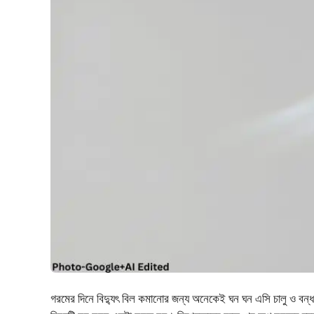
গরমের দিনে বিদ্যুৎ বিল কমানোর জন্য অনেকেই ঘন ঘন এসি চালু ও বন্