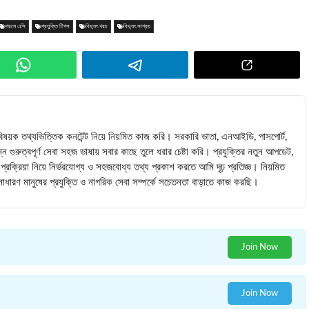
গরমে এসি
প্রযুক্তি টিপস
বিদ্যুৎ খরচ
বিদ্যুৎ সাশ্রয়
াবিষয়ক তথ্যভিত্তিক কনটেন্ট নিয়ে নিয়মিত কাজ করি। সরকারি ভাতা, এনআইডি, পাসপোর্ট,
্ন গুরুত্বপূর্ণ সেবা সহজ ভাষায় সবার কাছে তুলে ধরার চেষ্টা করি। প্রযুক্তির নতুন আপডেট,
রক্রিয়া নিয়ে নির্ভরযোগ্য ও সহজবোধ্য তথ্য প্রকাশ করতে আমি দৃঢ় প্রতিজ্ঞ। নিয়মিত
ে সাধারণ মানুষের প্রযুক্তি ও নাগরিক সেবা সম্পর্কে সচেতনতা বাড়াতে কাজ করছি।
Join Now
Join Now