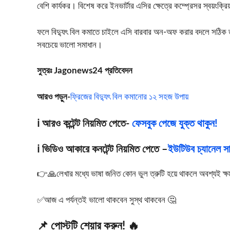
বেশি কার্যকর। বিশেষ করে ইনভার্টার এসির ক্ষেত্রে কম্প্রেসর স্বয়ংক্রিয
ফলে বিদ্যুৎ বিল কমাতে চাইলে এসি বারবার অন-অফ করার বদলে সঠিক তাপমাত্
সবচেয়ে ভালো সমাধান।
সুত্রঃ Jagonews24 প্রতিবেদন
আরও পড়ুন-
ফ্রিজের বিদ্যুৎ বিল কমানোর ১২ সহজ উপায়
ℹ️ আরও কন্টেন্ট নিয়মিত পেতে-
ফেসবুক পেজে যুক্ত থাকুন!
ℹ️ ভিডিও আকারে কনটেন্ট নিয়মিত পেতে –
ইউটিউব চ্যানেল সাব
👉🙏লেখার মধ্যে ভাষা জনিত কোন ভুল ত্রুটি হয়ে থাকলে অবশ্যই ক্ষমা স
✅আজ এ পর্যন্তই ভালো থাকবেন সুস্থ থাকবেন 🤔
📌 পোস্টটি শেয়ার করুন! 🔥