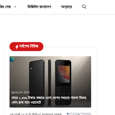
রিক সেবা
ডিজিটাল বাংলাদেশ
অন্যান্য
সর্বশেষ নিউজ
July 24, 2026
মাত্র ১,৯৯৯ টাকায় বাজারে এলো দেশের সবচেয়ে পাতলা ফিচার
ফোন,রাখা যাবে ওয়ালেটে
এক চার্জে ৩৫ ঘণ্টা ভিডিও! বাংলাদেশে আসছে