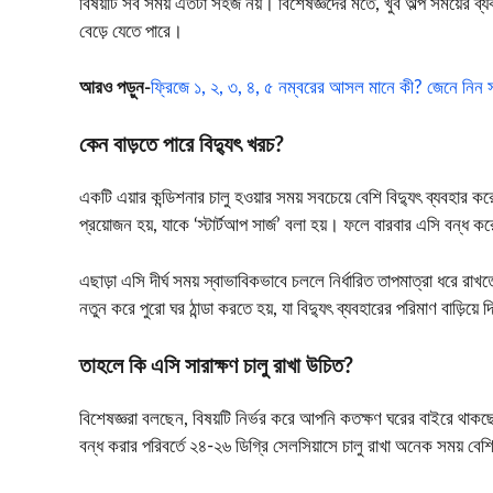
বিষয়টি সব সময় এতটা সহজ নয়। বিশেষজ্ঞদের মতে, খুব অল্প সময়ের ব
বেড়ে যেতে পারে।
আরও পড়ুন-
ফ্রিজে ১, ২, ৩, ৪, ৫ নম্বরের আসল মানে কী? জেনে নিন 
কেন বাড়তে পারে বিদ্যুৎ খরচ?
একটি এয়ার কন্ডিশনার চালু হওয়ার সময় সবচেয়ে বেশি বিদ্যুৎ ব্যবহার ক
প্রয়োজন হয়, যাকে ‘স্টার্টআপ সার্জ’ বলা হয়। ফলে বারবার এসি বন্ধ
এছাড়া এসি দীর্ঘ সময় স্বাভাবিকভাবে চললে নির্ধারিত তাপমাত্রা ধরে 
নতুন করে পুরো ঘর ঠান্ডা করতে হয়, যা বিদ্যুৎ ব্যবহারের পরিমাণ বাড়িয়ে
তাহলে কি এসি সারাক্ষণ চালু রাখা উচিত?
বিশেষজ্ঞরা বলছেন, বিষয়টি নির্ভর করে আপনি কতক্ষণ ঘরের বাইরে থাকছ
বন্ধ করার পরিবর্তে ২৪-২৬ ডিগ্রি সেলসিয়াসে চালু রাখা অনেক সময় বেশ