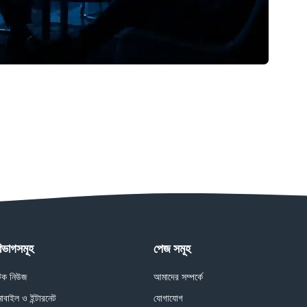
িভাগসমূহ
পেজ সমূহ
েক নিউজ
আমাদের সম্পর্কে
োবাইল ও ইন্টারনেট
যোগাযোগ