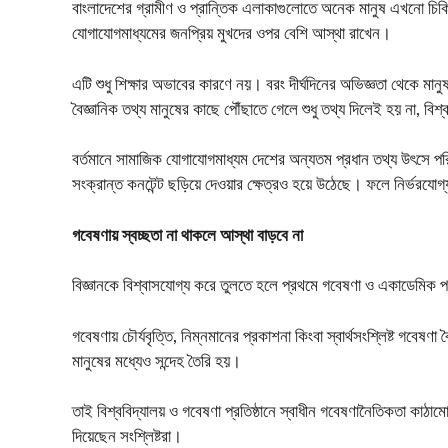
বাংলাদেশের গ্রামীণ ও প্রান্তিক এলাকাগুলোতে অনেক মানুষ এখনো চিকিৎসক
যোগাযোগমাধ্যমের জনপ্রিয় মুখদের ওপর বেশি আস্থা রাখেন।
এটি শুধু শিক্ষার অভাবের কারণে নয়। বরং দীর্ঘদিনের অভিজ্ঞতা থেকে মা
বৈজ্ঞানিক তথ্য মানুষের কাছে পৌঁছাতে গেলে শুধু তথ্য দিলেই হয় না, 
বর্তমানে সামাজিক যোগাযোগমাধ্যম দেশের অন্যতম প্রধান তথ্য উৎসে পরিণ
সংক্রান্ত কনটেন্ট ছড়িয়ে দেওয়ার ক্ষেত্রও হয়ে উঠেছে। ফলে নির্ভরযোগ্
গবেষণায় স্বচ্ছতা না থাকলে আস্থা বাড়বে না
বিজ্ঞানকে বিশ্বাসযোগ্য করে তুলতে হলে প্রথমে গবেষণা ও একাডেমিক পর
গবেষণায় চৌর্যবৃত্তি, নিম্নমানের প্রকাশনা কিংবা স্বার্থসংশ্লিষ্ট গবেষণা
মানুষের মধ্যেও সন্দেহ তৈরি হয়।
তাই বিশ্ববিদ্যালয় ও গবেষণা প্রতিষ্ঠানে স্বাধীন গবেষণানৈতিকতা কাঠা
দিয়েছেন সংশ্লিষ্টরা।