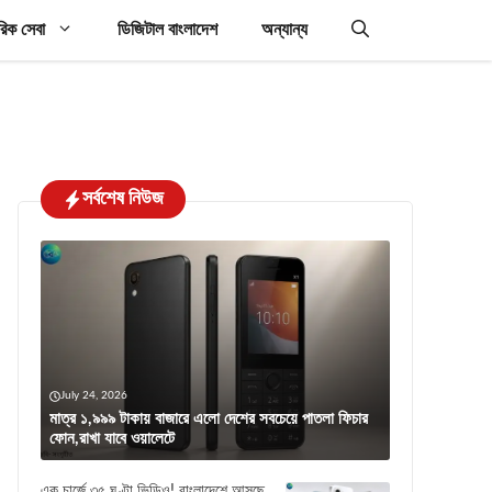
রিক সেবা
ডিজিটাল বাংলাদেশ
অন্যান্য
সর্বশেষ নিউজ
July 24, 2026
মাত্র ১,৯৯৯ টাকায় বাজারে এলো দেশের সবচেয়ে পাতলা ফিচার
ফোন,রাখা যাবে ওয়ালেটে
এক চার্জে ৩৫ ঘণ্টা ভিডিও! বাংলাদেশে আসছে