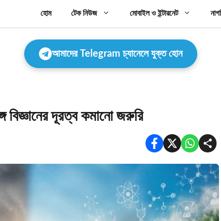
হোম
টেক নিউজ
মোবাইল ও ইন্টারনেট
নাগ
আমাদের Telegram চ্যানেলে যুক্ত হোন
ে বিজ্ঞানের দূরত্ব কমানো জরুরি