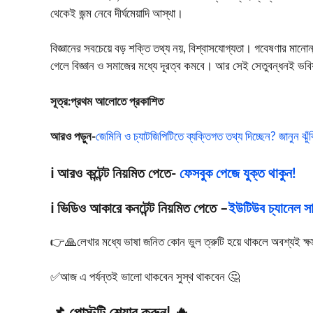
থেকেই জন্ম নেবে দীর্ঘমেয়াদি আস্থা।
বিজ্ঞানের সবচেয়ে বড় শক্তি তথ্য নয়, বিশ্বাসযোগ্যতা। গবেষণার মানোন্
গেলে বিজ্ঞান ও সমাজের মধ্যে দূরত্ব কমবে। আর সেই সেতুবন্ধনই ভব
সূত্র:প্রথম আলোতে প্রকাশিত
আরও পড়ুন-
জেমিনি ও চ্যাটজিপিটিতে ব্যক্তিগত তথ্য দিচ্ছেন? জানুন ঝুঁ
ℹ️ আরও কন্টেন্ট নিয়মিত পেতে-
ফেসবুক পেজে যুক্ত থাকুন!
ℹ️ ভিডিও আকারে কনটেন্ট নিয়মিত পেতে –
ইউটিউব চ্যানেল সাব
👉🙏লেখার মধ্যে ভাষা জনিত কোন ভুল ত্রুটি হয়ে থাকলে অবশ্যই ক্ষমা স
✅আজ এ পর্যন্তই ভালো থাকবেন সুস্থ থাকবেন 🤔
📌 পোস্টটি শেয়ার করুন! 🔥