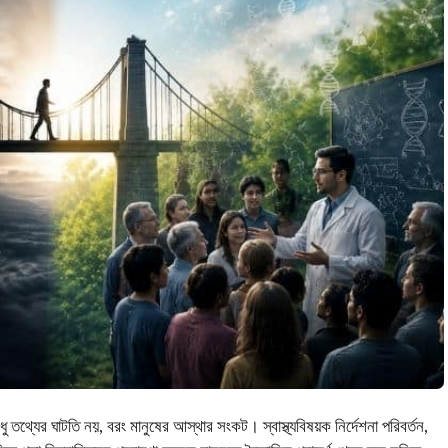
তথ্যের ঘাটতি নয়, বরং মানুষের আস্থার সংকট। স্বাস্থ্যবিষয়ক নির্দেশনা পরিবর্তন,