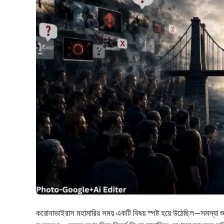
করোনাভাইরাস মহামারির সময় একটি বিষয় স্পষ্ট হয়ে উঠেছিল—সমস্যা শুধু 