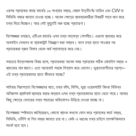
এরপর গ্রাহকের কাছে কার্ডের ১৬ সংখ্যার নম্বর, মেয়াদ উত্তীর্ণের তারিখ এবং
CVV
বা
সিভিভি নম্বর জানতে চাওয়া হচ্ছে। অনেক ক্ষেত্রে ব্যবহারকারীরা বিষয়টি সত্য মনে করে
তথ্য দিয়ে দিচ্ছেন। আর সেই মুহূর্তেই শুরু হচ্ছে প্রতারণা।
বিশেষজ্ঞরা বলছেন, এটিএম কার্ডের এসব তথ্য অত্যন্ত গোপনীয়। এগুলো ব্যবহার করে
অনলাইন লেনদেন বা অ্যাকাউন্ট নিয়ন্ত্রণ করা সম্ভব। ফলে তথ্য হাতে পাওয়ার পর
প্রতারকরা দ্রুত হিসাব থেকে অর্থ স্থানান্তর করে নেয়।
সবচেয়ে উদ্বেগজনক বিষয় হলো, প্রতারকরা অনেক সময় গ্রাহকের সঠিক মোবাইল নম্বর ও
ব্যাংকের নাম জানে। এতে অনেকেই সহজে বিশ্বাস করে ফেলেন। ভুক্তভোগীদের প্রশ্ন—
এই তথ্য প্রতারকদের হাতে কীভাবে যাচ্ছে?
সাইবার নিরাপত্তা বিশেষজ্ঞদের মতে, তথ্য ফাঁস, ফিশিং, ভুয়া ওয়েবসাইট কিংবা বিভিন্ন
অনিরাপদ প্ল্যাটফর্ম ব্যবহার করার মাধ্যমে এসব তথ্য প্রতারকদের হাতে যেতে পারে। আবার
কিছু ক্ষেত্রে ভেতরের তথ্য পাচারের অভিযোগও উড়িয়ে দেওয়া যাচ্ছে না।
বিশেষজ্ঞরা স্পষ্টভাবে জানিয়েছেন, কোনো ব্যাংক কখনো ফোন করে গ্রাহকের কার্ড নম্বর,
সিভিভি, ওটিপি বা পিন নম্বর জানতে চায় না। কেউ এ ধরনের তথ্য চাইলে তাৎক্ষণিকভাবে
সতর্ক হতে হবে।