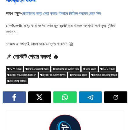
সাবস্ক্রাইব করুন!
আরও পড়ুন-
মোবাইলের জন্য সেরা কভার কিভাবে নির্বাচন করবেন জেনে নিন
👉🙏লেখার মধ্যে ভাষা জনিত কোন ভুল ত্রুটি হয়ে থাকলে অবশ্যই ক্ষমা সুন্দর দৃষ্টিতে
দেখবেন।
✅আজ এ পর্যন্তই ভালো থাকবেন সুস্থ থাকবেন 🤔
📌 পোস্টটি শেয়ার করুন! 🔥
ATM fraud
bank account hack
banking security tips
card scam
CVV fraud
cyber fraud Bangladesh
cyber security news
financial scam
online banking fraud
phishing attack