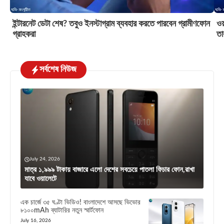
ইন্টারনেট ডেটা শেষ? তবুও ইনস্টাগ্রাম ব্যবহার করতে পারবেন গ্রামীণফোন
ওয়
গ্রাহকরা
তা
সর্বশেষ নিউজ
July 24, 2026
মাত্র ১,৯৯৯ টাকায় বাজারে এলো দেশের সবচেয়ে পাতলা ফিচার ফোন,রাখা
যাবে ওয়ালেটে
এক চার্জে ৩৫ ঘণ্টা ভিডিও! বাংলাদেশে আসছে ভিভোর
৮১০০mAh ব্যাটারির নতুন স্মার্টফোন
July 16, 2026