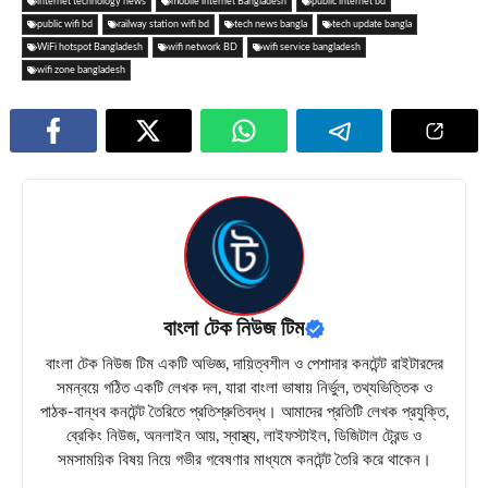
internet technology news
mobile internet Bangladesh
public internet bd
public wifi bd
railway station wifi bd
tech news bangla
tech update bangla
WiFi hotspot Bangladesh
wifi network BD
wifi service bangladesh
wifi zone bangladesh
বাংলা টেক নিউজ টিম
বাংলা টেক নিউজ টিম একটি অভিজ্ঞ, দায়িত্বশীল ও পেশাদার কনটেন্ট রাইটারদের
সমন্বয়ে গঠিত একটি লেখক দল, যারা বাংলা ভাষায় নির্ভুল, তথ্যভিত্তিক ও
পাঠক-বান্ধব কনটেন্ট তৈরিতে প্রতিশ্রুতিবদ্ধ। আমাদের প্রতিটি লেখক প্রযুক্তি,
ব্রেকিং নিউজ, অনলাইন আয়, স্বাস্থ্য, লাইফস্টাইল, ডিজিটাল ট্রেন্ড ও
সমসাময়িক বিষয় নিয়ে গভীর গবেষণার মাধ্যমে কনটেন্ট তৈরি করে থাকেন।