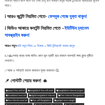
বিভিন্ন স্থানে ধাপে ধাপে এই সেবা চালু হলে সাধারণ মানুষ সহজে ইন্টারনেট ব্যবহারের সুযোগ
পাবে।
ℹ️ আরও কন্টেন্ট নিয়মিত পেতে-
ফেসবুক পেজে যুক্ত থাকুন!
ℹ️ ভিডিও আকারে কনটেন্ট নিয়মিত পেতে –
ইউটিউব চ্যানেল
সাবস্ক্রাইব করুন!
আ
রও পড়ুন-
রবি নতুন সিমে ১৮ টাকায় ২ জিবি ইন্টারনেট অফার জানুন
👉🙏লেখার মধ্যে ভাষা জনিত কোন ভুল ত্রুটি হয়ে থাকলে অবশ্যই ক্ষমা সুন্দর দৃষ্টিতে
দেখবেন।
✅আজ এ পর্যন্তই ভালো থাকবেন সুস্থ থাকবেন 🤔
📌 পোস্টটি শেয়ার করুন! 🔥
airport free wifi bd
bangladesh free wifi zone
bangladesh internet project
broadband news bd
digital bangladesh internet
Free Internet Bangladesh
free internet zone bd
free wifi Bangladesh
gadget news bangla