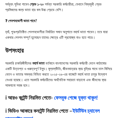
সর্ববৃহৎ সুবিধা পাবেন
গ্রেড ১-২০
পর্যন্ত সরকারি কর্মচারীরা, যেখানে নিম্নমুখী গ্রেড
শ্রমিকদের জন্য ভাতা হার কম উচ্চ গ্রেডে বেশি।
❓ পেনশনভোগী ভাতা পাবে?
হ্যাঁ, পুনঃপ্রতিষ্ঠিত পেনশনভোগীরা নির্ধারিত সমান অনুপাতে মহার্ঘ ভাতা পাবেন। তবে যারা
একবার পেনশন সম্পূর্ণ তুলেছেন তাদের ক্ষেত্রে এটি প্রযোজ্য নাও হতে পারে।
উপসংহার
সরকারি চাকরিজীবীদের
মহার্ঘ ভাতা
বর্তমানে বাংলাদেশের সরকারি কর্মচারী বেতন কাঠামোর
একটি উত্তপ্ত ও গুরুত্বপূর্ণ ইস্যু। মূল্যস্ফীতি, জীবনযাত্রার ব্যয় বৃদ্ধির সাথে তাল মিলিয়ে
বেতন ও ভাতার সমন্বয় নিশ্চিত করতে ২০২৫-২৬-এর বাজেটে মহার্ঘ ভাতা চালুর উদ্যোগ
নেওয়া হয়েছে। এতে সরকারি কর্মচারীদের অর্থনৈতিক সহায়তা বাড়ানো এবং জীবনের ব্যয়
সামলানো সহজ হবে।
ℹ️ আরও কন্টেন্ট নিয়মিত পেতে-
ফেসবুক পেজে যুক্ত থাকুন!
ℹ️ ভিডিও আকারে কনটেন্ট নিয়মিত পেতে –
ইউটিউব চ্যানেল