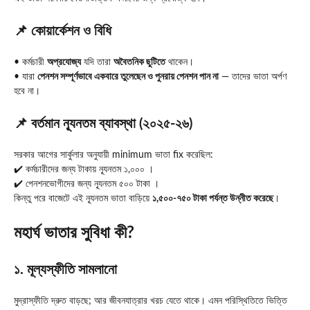
📌 কোয়ার্কেশন ও বিধি
• কর্মচারী
অপ্রযোজ্য
যদি তারা
অবৈতনিক ছুটিতে
থাকেন।
• যারা
পেনশন সম্পূর্ণভাবে একবারে তুলেছেন ও পুনরায় পেনশন পান না
— তাদের ভাতা অর্পণ
হবে না।
📌 বর্তমান ন্যূনতম ব্যাবস্থা (২০২৫-২৬)
সরকার আগের সার্কুলার অনুযায়ী minimum ভাতা fix করেছিল:
✔️ কর্মচারীদের জন্য টাকায় ন্যূনতম ১,০০০ ।
✔️ পেনশনভোগীদের জন্য ন্যূনতম ৫০০ টাকা ।
কিন্তু পরে বাজেটে এই ন্যূনতম ভাতা বাড়িয়ে
১,৫০০-৭৫০ টাকা পর্যন্ত উন্নীত করেছে
।
মহার্ঘ ভাতার সুবিধা কী?
১. মূল্যস্ফীতি সামলানো
মুদ্রাস্ফীতি দ্রুত বাড়ছে; আর জীবনযাত্রার খরচ যেতে থাকে। এমন পরিস্থিতিতে ভিত্তি