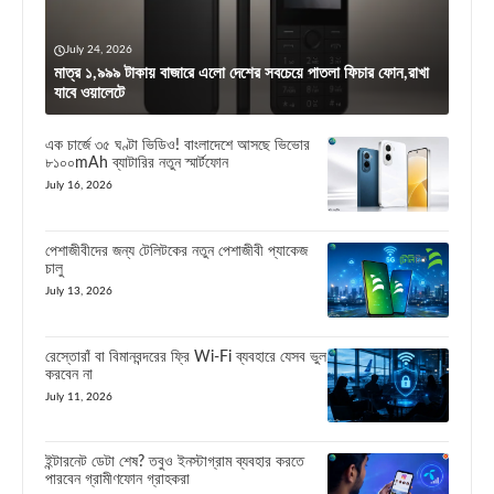
July 24, 2026
মাত্র ১,৯৯৯ টাকায় বাজারে এলো দেশের সবচেয়ে পাতলা ফিচার ফোন,রাখা
যাবে ওয়ালেটে
এক চার্জে ৩৫ ঘণ্টা ভিডিও! বাংলাদেশে আসছে ভিভোর
৮১০০mAh ব্যাটারির নতুন স্মার্টফোন
July 16, 2026
পেশাজীবীদের জন্য টেলিটকের নতুন পেশাজীবী প্যাকেজ
চালু
July 13, 2026
রেস্তোরাঁ বা বিমানবন্দরের ফ্রি Wi-Fi ব্যবহারে যেসব ভুল
করবেন না
July 11, 2026
ইন্টারনেট ডেটা শেষ? তবুও ইনস্টাগ্রাম ব্যবহার করতে
পারবেন গ্রামীণফোন গ্রাহকরা