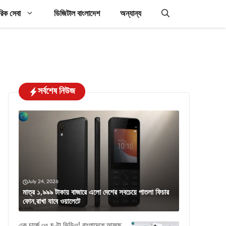
রিক সেবা
ডিজিটাল বাংলাদেশ
অন্যান্য
সর্বশেষ নিউজ
July 24, 2026
মাত্র ১,৯৯৯ টাকায় বাজারে এলো দেশের সবচেয়ে পাতলা ফিচার
ফোন,রাখা যাবে ওয়ালেটে
এক চার্জে ৩৫ ঘণ্টা ভিডিও! বাংলাদেশে আসছে