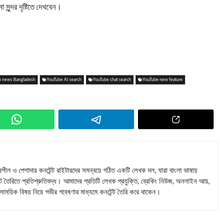
ুন্দর দৃষ্টিতে দেখবেন।
h news Bangladesh
YouTube AI search
YouTube chat search
YouTube new feature
বশীল ও পেশাদার কনটেন্ট রাইটারদের সমন্বয়ে গঠিত একটি লেখক দল, যারা বাংলা ভাষায়
ন্ট তৈরিতে প্রতিশ্রুতিবদ্ধ। আমাদের প্রতিটি লেখক প্রযুক্তি, ব্রেকিং নিউজ, অনলাইন আয়,
 সমসাময়িক বিষয় নিয়ে গভীর গবেষণার মাধ্যমে কনটেন্ট তৈরি করে থাকেন।