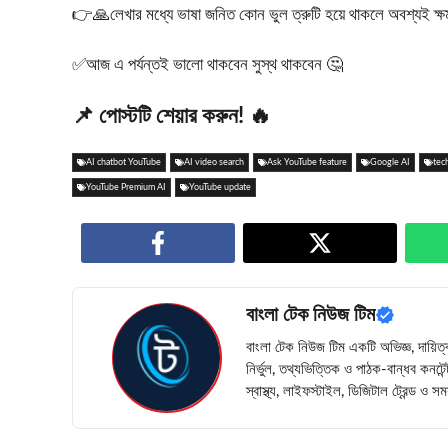
👉🙏লেখার মধ্যে ভাষা জনিত কোন ভুল ত্রুটি হয়ে থাকলে অবশ্যই ক্ষমা স
✅আজ এ পর্যন্তই ভালো থাকবেন সুস্থ থাকবেন 🤔
📌 পোস্টটি শেয়ার করুন! 🔥
AI chatbot YouTube
AI video search
Ask YouTube feature
Google AI
tec
YouTube Premium AI
YouTube update
বাংলা টেক নিউজ টিম
বাংলা টেক নিউজ টিম একটি অভিজ্ঞ, দায়িত্
নির্ভুল, তথ্যভিত্তিক ও পাঠক-বান্ধব কনটে
স্বাস্থ্য, লাইফস্টাইল, ডিজিটাল ট্রেন্ড ও