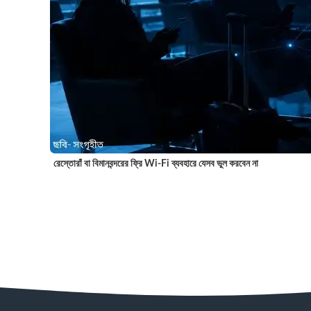
রেস্তোরাঁ বা বিমানবন্দরের ফ্রি Wi-Fi ব্যবহারে যেসব ভুল করবেন না