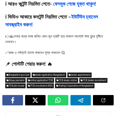
ℹ️ আরও কন্টেন্ট নিয়মিত পেতে-
ফেসবুক পেজে যুক্ত থাকুন!
ℹ️ ভিডিও আকারে কনটেন্ট নিয়মিত পেতে –
ইউটিউব চ্যানেল
সাবস্ক্রাইব করুন!
👉🙏লেখার মধ্যে ভাষা জনিত কোন ভুল ত্রুটি হয়ে থাকলে অবশ্যই ক্ষমা সুন্দর দৃষ্টিতে
দেখবেন।
✅আজ এ পর্যন্তই ভালো থাকবেন সুস্থ থাকবেন 🤔
📌 পোস্টটি শেয়ার করুন! 🔥
Bangladesh govt job
dealer application Bangladesh
dealer appointment
Ekpay payment
online application TCB
TCB dealer notice
TCB dealer recruitment
TCB job circular
TCB recruitment 2026
Trading Corporation of Bangladesh