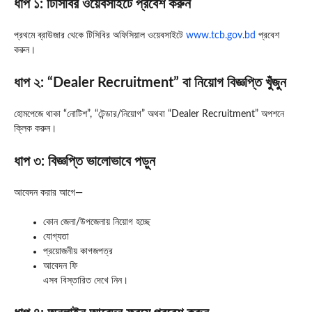
ধাপ ১: টিসিবির ওয়েবসাইটে প্রবেশ করুন
প্রথমে ব্রাউজার থেকে টিসিবির অফিসিয়াল ওয়েবসাইটে
www.tcb.gov.bd
প্রবেশ
করুন।
ধাপ ২: “Dealer Recruitment” বা নিয়োগ বিজ্ঞপ্তি খুঁজুন
হোমপেজে থাকা “নোটিশ”, “টেন্ডার/নিয়োগ” অথবা “Dealer Recruitment” অপশনে
ক্লিক করুন।
ধাপ ৩: বিজ্ঞপ্তি ভালোভাবে পড়ুন
আবেদন করার আগে—
কোন জেলা/উপজেলায় নিয়োগ হচ্ছে
যোগ্যতা
প্রয়োজনীয় কাগজপত্র
আবেদন ফি
এসব বিস্তারিত দেখে নিন।