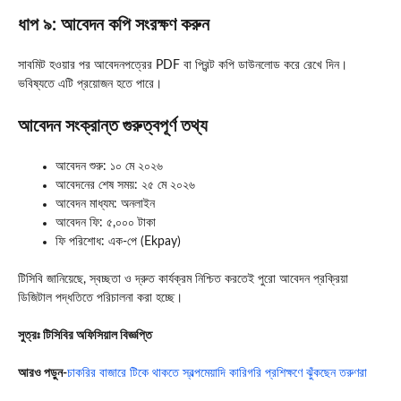
ধাপ ৯: আবেদন কপি সংরক্ষণ করুন
সাবমিট হওয়ার পর আবেদনপত্রের PDF বা প্রিন্ট কপি ডাউনলোড করে রেখে দিন।
ভবিষ্যতে এটি প্রয়োজন হতে পারে।
আবেদন সংক্রান্ত গুরুত্বপূর্ণ তথ্য
আবেদন শুরু: ১০ মে ২০২৬
আবেদনের শেষ সময়: ২৫ মে ২০২৬
আবেদন মাধ্যম: অনলাইন
আবেদন ফি: ৫,০০০ টাকা
ফি পরিশোধ: এক-পে (Ekpay)
টিসিবি জানিয়েছে, স্বচ্ছতা ও দ্রুত কার্যক্রম নিশ্চিত করতেই পুরো আবেদন প্রক্রিয়া
ডিজিটাল পদ্ধতিতে পরিচালনা করা হচ্ছে।
সুত্রঃ টিসিবির অফিসিয়াল বিজ্ঞপ্তি
আরও পড়ুন-
চাকরির বাজারে টিকে থাকতে স্বল্পমেয়াদি কারিগরি প্রশিক্ষণে ঝুঁকছেন তরুণরা