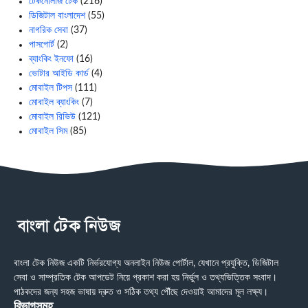
টেকনোলজি টেক
(216)
ডিজিটাল বাংলাদেশ
(55)
নাগরিক সেবা
(37)
পাসপোর্ট
(2)
ব্যাংকিং ইনফো
(16)
ভোটার আইডি কার্ড
(4)
মোবাইল টিপস
(111)
মোবাইল ব্যাংকিং
(7)
মোবাইল রিভিউ
(121)
মোবাইল সিম
(85)
বাংলা টেক নিউজ একটি নির্ভরযোগ্য অনলাইন নিউজ পোর্টাল, যেখানে প্রযুক্তি, ডিজিটাল
সেবা ও সাম্প্রতিক টেক আপডেট নিয়ে প্রকাশ করা হয় নির্ভুল ও তথ্যভিত্তিক সংবাদ।
পাঠকদের জন্য সহজ ভাষায় দ্রুত ও সঠিক তথ্য পৌঁছে দেওয়াই আমাদের মূল লক্ষ্য।
বিভাগসমূহ