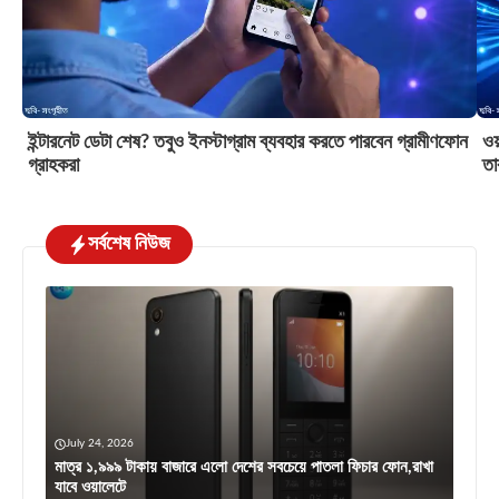
ইন্টারনেট ডেটা শেষ? তবুও ইনস্টাগ্রাম ব্যবহার করতে পারবেন গ্রামীণফোন
ওয়
গ্রাহকরা
তা
সর্বশেষ নিউজ
July 24, 2026
মাত্র ১,৯৯৯ টাকায় বাজারে এলো দেশের সবচেয়ে পাতলা ফিচার ফোন,রাখা
যাবে ওয়ালেটে