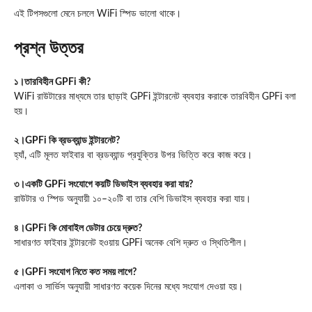
এই টিপসগুলো মেনে চললে WiFi স্পিড ভালো থাকে।
প্রশ্ন উত্তর
১।তারবিহীন GPFi কী?
WiFi রাউটারের মাধ্যমে তার ছাড়াই GPFi ইন্টারনেট ব্যবহার করাকে তারবিহীন GPFi বলা
হয়।
২।GPFi কি ব্রডব্যান্ড ইন্টারনেট?
হ্যাঁ, এটি মূলত ফাইবার বা ব্রডব্যান্ড প্রযুক্তির উপর ভিত্তি করে কাজ করে।
৩।একটি GPFi সংযোগে কয়টি ডিভাইস ব্যবহার করা যায়?
রাউটার ও স্পিড অনুযায়ী ১০–২০টি বা তার বেশি ডিভাইস ব্যবহার করা যায়।
৪।GPFi কি মোবাইল ডেটার চেয়ে দ্রুত?
সাধারণত ফাইবার ইন্টারনেট হওয়ায় GPFi অনেক বেশি দ্রুত ও স্থিতিশীল।
৫।GPFi সংযোগ নিতে কত সময় লাগে?
এলাকা ও সার্ভিস অনুযায়ী সাধারণত কয়েক দিনের মধ্যে সংযোগ দেওয়া হয়।