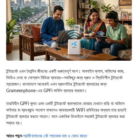
ইন্টারনেট এখন দৈনন্দিন জীবনের একটি গুরুত্বপূর্ণ অংশ। অনলাইন ক্লাস, অফিসের কাজ,
ভিডিও দেখা বা সোশ্যাল মিডিয়া ব্যবহার—সবকিছুর জন্য দ্রুত ও স্থিতিশীল ইন্টারনেট
প্রয়োজন। বাংলাদেশে অনেকেই এখন দ্রুতগতির ইন্টারনেট ব্যবহারের জন্য
Grameenphone
–এর GPFi সার্ভিস ব্যবহার করছেন।
তারবিহীন GPFi মূলত এমন একটি ইন্টারনেট ব্যবস্থাকে বোঝায় যেখানে বাড়ি বা অফিসে
ফাইবার বা ব্রডব্যান্ড সংযোগ থাকলেও ব্যবহারকারী WiFi রাউটারের মাধ্যমে তার ছাড়াই
ইন্টারনেট ব্যবহার করতে পারেন। ফলে একাধিক ডিভাইসে সহজেই ইন্টারনেট ব্যবহার করা
সম্ভব হয়।
আ
রও পড়ুন-
গ্রামীণফোনের নেট প্যাকেজ দাম ও কোড জানুন