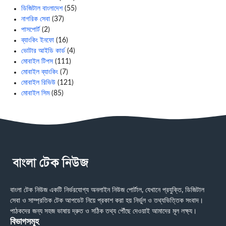
ডিজিটাল বাংলাদেশ
(55)
নাগরিক সেবা
(37)
পাসপোর্ট
(2)
ব্যাংকিং ইনফো
(16)
ভোটার আইডি কার্ড
(4)
মোবাইল টিপস
(111)
মোবাইল ব্যাংকিং
(7)
মোবাইল রিভিউ
(121)
মোবাইল সিম
(85)
বাংলা টেক নিউজ একটি নির্ভরযোগ্য অনলাইন নিউজ পোর্টাল, যেখানে প্রযুক্তি, ডিজিটাল
সেবা ও সাম্প্রতিক টেক আপডেট নিয়ে প্রকাশ করা হয় নির্ভুল ও তথ্যভিত্তিক সংবাদ।
পাঠকদের জন্য সহজ ভাষায় দ্রুত ও সঠিক তথ্য পৌঁছে দেওয়াই আমাদের মূল লক্ষ্য।
বিভাগসমূহ