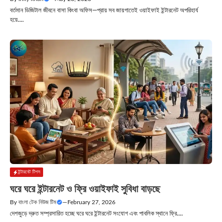
বর্তমান ডিজিটাল জীবনে বাসা কিংবা অফিস—প্রায় সব জায়গাতেই ওয়াইফাই ইন্টারনেট অপরিহার্য
হয়ে....
ইন্টারনেট টিপস
ঘরে ঘরে ইন্টারনেট ও ফ্রি ওয়াইফাই সুবিধা বাড়ছে
By
বাংলা টেক নিউজ টিম
—
February 27, 2026
দেশজুড়ে দ্রুত সম্প্রসারিত হচ্ছে ঘরে ঘরে ইন্টারনেট সংযোগ এবং পাবলিক স্থানে ফ্রি....