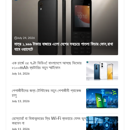
July 24, 2026
মাত্র ১,৯৯৯ টাকায় বাজারে এলো দেশের সবচেয়ে পাতলা ফিচার ফোন,রাখা
যাবে ওয়ালেটে
এক চার্জে ৩৫ ঘণ্টা ভিডিও! বাংলাদেশে আসছে ভিভোর
৮১০০mAh ব্যাটারির নতুন স্মার্টফোন
July 16, 2026
পেশাজীবীদের জন্য টেলিটকের নতুন পেশাজীবী প্যাকেজ
চালু
July 13, 2026
রেস্তোরাঁ বা বিমানবন্দরের ফ্রি Wi-Fi ব্যবহারে যেসব ভুল
করবেন না
July 11, 2026