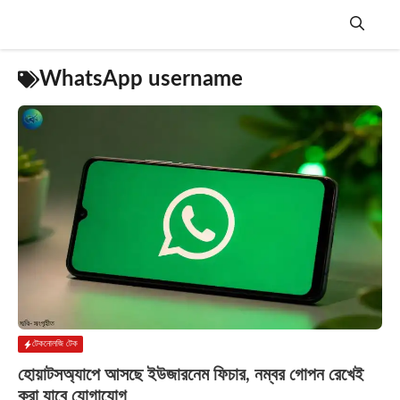
Skip
to
content
Menu
WhatsApp username
টেকনোলজি টেক
হোয়াটসঅ্যাপে আসছে ইউজারনেম ফিচার, নম্বর গোপন রেখেই
করা যাবে যোগাযোগ