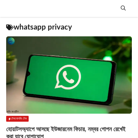
Skip
to
content
Menu
whatsapp privacy
টেকনোলজি টেক
হোয়াটসঅ্যাপে আসছে ইউজারনেম ফিচার, নম্বর গোপন রেখেই
করা যাবে যোগাযোগ