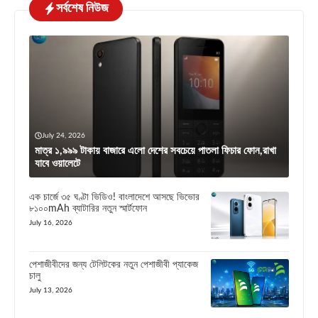
সর্বশেষ নিউজ
July 24, 2026
মাত্র ১,৯৯৯ টাকায় বাজারে এলো দেশের সবচেয়ে পাতলা ফিচার ফোন,রাখা
যাবে ওয়ালেটে
এক চার্জে ৩৫ ঘণ্টা ভিডিও! বাংলাদেশে আসছে ভিভোর
৮১০০mAh ব্যাটারির নতুন স্মার্টফোন
July 16, 2026
পেশাজীবীদের জন্য টেলিটকের নতুন পেশাজীবী প্যাকেজ
চালু
July 13, 2026