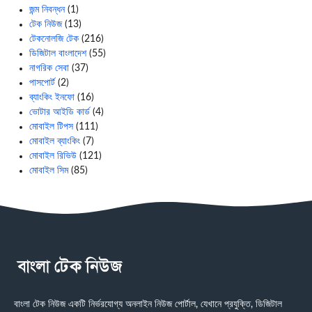
জন্ম নিবন্ধন
(1)
টেক নিউজ
(13)
টেকনোলজি টেক
(216)
ডিজিটাল বাংলাদেশ
(55)
নাগরিক সেবা
(37)
পাসপোর্ট
(2)
ব্যাংকিং ইনফো
(16)
ভোটার আইডি কার্ড
(4)
মোবাইল টিপস
(111)
মোবাইল ব্যাংকিং
(7)
মোবাইল রিভিউ
(121)
মোবাইল সিম
(85)
বাংলা টেক নিউজ একটি নির্ভরযোগ্য অনলাইন নিউজ পোর্টাল, যেখানে প্রযুক্তি, ডিজিটাল