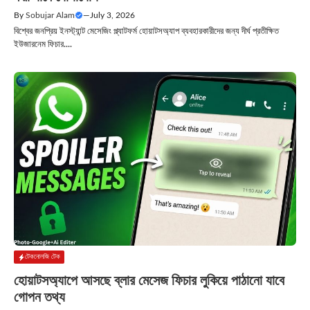
By
Sobujar Alam
—
July 3, 2026
বিশ্বের জনপ্রিয় ইনস্ট্যান্ট মেসেজিং প্ল্যাটফর্ম হোয়াটসঅ্যাপ ব্যবহারকারীদের জন্য দীর্ঘ প্রতীক্ষিত
ইউজারনেম ফিচার....
টেকনোলজি টেক
হোয়াটসঅ্যাপে আসছে ব্লার মেসেজ ফিচার লুকিয়ে পাঠানো যাবে
গোপন তথ্য