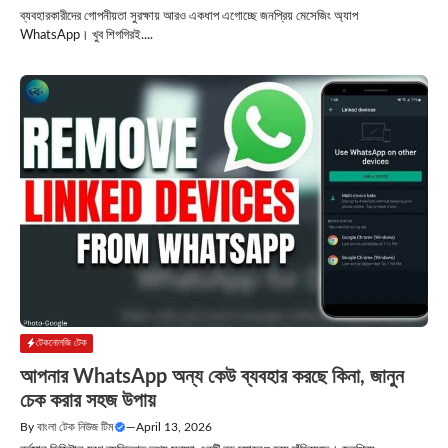
ব্যবহারকারীদের গোপনীয়তা সুরক্ষায় আরও একধাপ এগোচ্ছে জনপ্রিয় মেসেজিং অ্যাপ
WhatsApp। খুব শিগগিরই....
টেকনোলজি টেক
আপনার WhatsApp অন্য কেউ ব্যবহার করছে কিনা, জানুন
চেক করার সহজ উপায়
By
বাংলা টেক নিউজ টিম
—
April 13, 2026