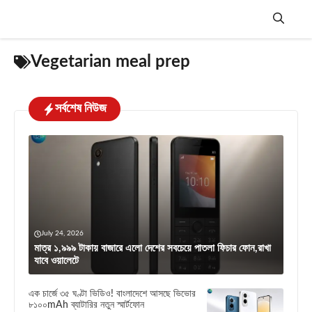
Skip
to
content
Menu
Vegetarian meal prep
সর্বশেষ নিউজ
July 24, 2026
মাত্র ১,৯৯৯ টাকায় বাজারে এলো দেশের সবচেয়ে পাতলা ফিচার ফোন,রাখা
যাবে ওয়ালেটে
এক চার্জে ৩৫ ঘণ্টা ভিডিও! বাংলাদেশে আসছে ভিভোর
৮১০০mAh ব্যাটারির নতুন স্মার্টফোন