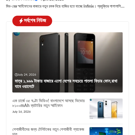
মিড-রেঞ্জ স্মার্টফোনের বাজারে নতুন চমক নিয়ে হাজির হতে যাচ্ছে Infinix। প্রযুক্তির পাশাপাশি....
সর্বশেষ নিউজ
July 24, 2026
মাত্র ১,৯৯৯ টাকায় বাজারে এলো দেশের সবচেয়ে পাতলা ফিচার ফোন,রাখা
যাবে ওয়ালেটে
এক চার্জে ৩৫ ঘণ্টা ভিডিও! বাংলাদেশে আসছে ভিভোর
৮১০০mAh ব্যাটারির নতুন স্মার্টফোন
July 16, 2026
পেশাজীবীদের জন্য টেলিটকের নতুন পেশাজীবী প্যাকেজ
চালু