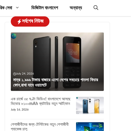
রিক সেবা
ডিজিটাল বাংলাদেশ
অন্যান্য
সর্বশেষ নিউজ
July 24, 2026
মাত্র ১,৯৯৯ টাকায় বাজারে এলো দেশের সবচেয়ে পাতলা ফিচার
ফোন,রাখা যাবে ওয়ালেটে
এক চার্জে ৩৫ ঘণ্টা ভিডিও! বাংলাদেশে আসছে
ভিভোর ৮১০০mAh ব্যাটারির নতুন স্মার্টফোন
July 16, 2026
পেশাজীবীদের জন্য টেলিটকের নতুন পেশাজীবী
প্যাকেজ চালু