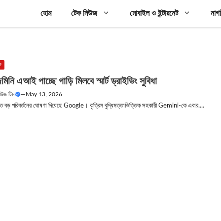
হোম
টেক নিউজ
মোবাইল ও ইন্টারনেট
নাগ
ক
মিনি এআই পাচ্ছে গাড়ি মিলবে স্মার্ট ড্রাইভিং সুবিধা
নিউজ টিম
—
May 13, 2026
তিতে বড় পরিবর্তনের ঘোষণা দিয়েছে Google। কৃত্রিম বুদ্ধিমত্তাভিত্তিক সহকারী Gemini-কে এবার....