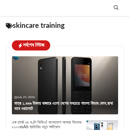
Skip
to
content
Menu
skincare training
সর্বশেষ নিউজ
July 24, 2026
মাত্র ১,৯৯৯ টাকায় বাজারে এলো দেশের সবচেয়ে পাতলা ফিচার ফোন,রাখা
যাবে ওয়ালেটে
এক চার্জে ৩৫ ঘণ্টা ভিডিও! বাংলাদেশে আসছে ভিভোর
৮১০০mAh ব্যাটারির নতুন স্মার্টফোন