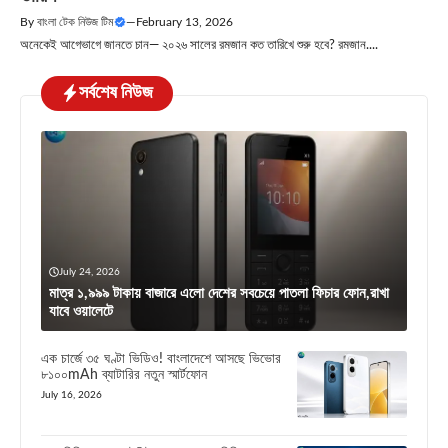
By
বাংলা টেক নিউজ টিম
—
February 13, 2026
অনেকেই আগেভাগে জানতে চান— ২০২৬ সালের রমজান কত তারিখে শুরু হবে? রমজান....
সর্বশেষ নিউজ
July 24, 2026
মাত্র ১,৯৯৯ টাকায় বাজারে এলো দেশের সবচেয়ে পাতলা ফিচার ফোন,রাখা
যাবে ওয়ালেটে
এক চার্জে ৩৫ ঘণ্টা ভিডিও! বাংলাদেশে আসছে ভিভোর
৮১০০mAh ব্যাটারির নতুন স্মার্টফোন
July 16, 2026