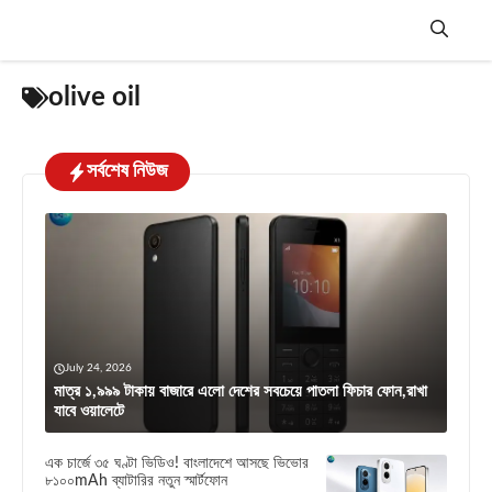
Skip
to
content
Menu
olive oil
সর্বশেষ নিউজ
July 24, 2026
মাত্র ১,৯৯৯ টাকায় বাজারে এলো দেশের সবচেয়ে পাতলা ফিচার ফোন,রাখা
যাবে ওয়ালেটে
এক চার্জে ৩৫ ঘণ্টা ভিডিও! বাংলাদেশে আসছে ভিভোর
৮১০০mAh ব্যাটারির নতুন স্মার্টফোন