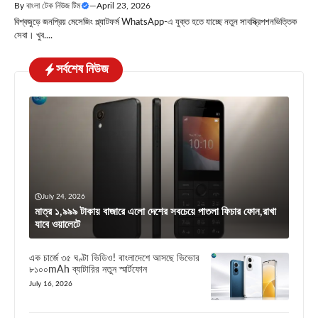
By
বাংলা টেক নিউজ টিম
—
April 23, 2026
বিশ্বজুড়ে জনপ্রিয় মেসেজিং প্ল্যাটফর্ম WhatsApp-এ যুক্ত হতে যাচ্ছে নতুন সাবস্ক্রিপশনভিত্তিক
সেবা। খুব....
সর্বশেষ নিউজ
July 24, 2026
মাত্র ১,৯৯৯ টাকায় বাজারে এলো দেশের সবচেয়ে পাতলা ফিচার ফোন,রাখা
যাবে ওয়ালেটে
এক চার্জে ৩৫ ঘণ্টা ভিডিও! বাংলাদেশে আসছে ভিভোর
৮১০০mAh ব্যাটারির নতুন স্মার্টফোন
July 16, 2026