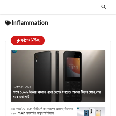
Skip
to
content
Menu
Inflammation
সর্বশেষ নিউজ
July 24, 2026
মাত্র ১,৯৯৯ টাকায় বাজারে এলো দেশের সবচেয়ে পাতলা ফিচার ফোন,রাখা
যাবে ওয়ালেটে
এক চার্জে ৩৫ ঘণ্টা ভিডিও! বাংলাদেশে আসছে ভিভোর
৮১০০mAh ব্যাটারির নতুন স্মার্টফোন