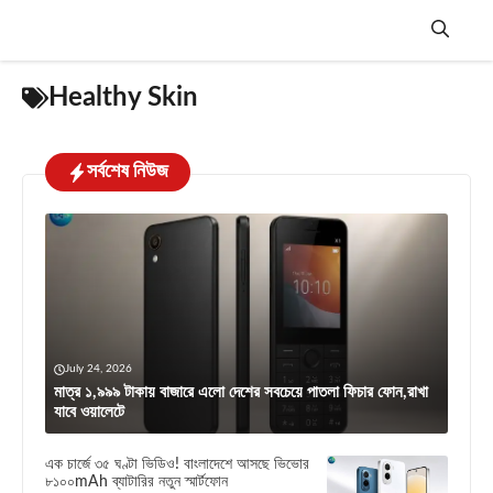
Skip
to
content
Menu
Healthy Skin
সর্বশেষ নিউজ
July 24, 2026
মাত্র ১,৯৯৯ টাকায় বাজারে এলো দেশের সবচেয়ে পাতলা ফিচার ফোন,রাখা
যাবে ওয়ালেটে
এক চার্জে ৩৫ ঘণ্টা ভিডিও! বাংলাদেশে আসছে ভিভোর
৮১০০mAh ব্যাটারির নতুন স্মার্টফোন