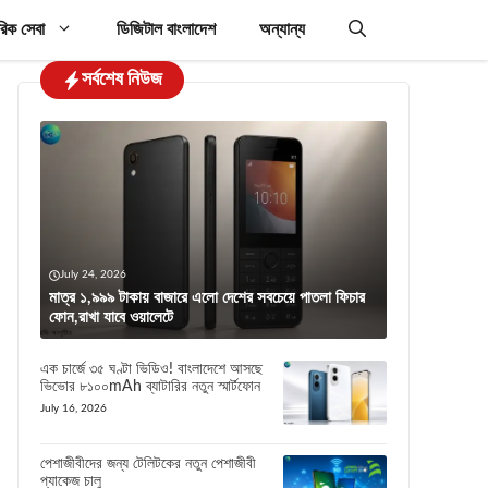
রিক সেবা
ডিজিটাল বাংলাদেশ
অন্যান্য
সর্বশেষ নিউজ
July 24, 2026
মাত্র ১,৯৯৯ টাকায় বাজারে এলো দেশের সবচেয়ে পাতলা ফিচার
ফোন,রাখা যাবে ওয়ালেটে
এক চার্জে ৩৫ ঘণ্টা ভিডিও! বাংলাদেশে আসছে
ভিভোর ৮১০০mAh ব্যাটারির নতুন স্মার্টফোন
July 16, 2026
পেশাজীবীদের জন্য টেলিটকের নতুন পেশাজীবী
প্যাকেজ চালু