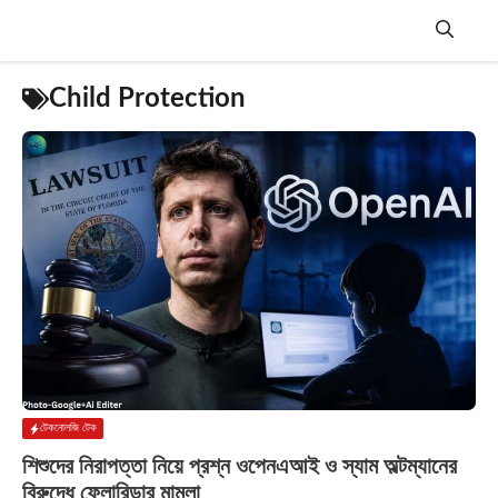
Skip
to
content
Menu
Child Protection
টেকনোলজি টেক
শিশুদের নিরাপত্তা নিয়ে প্রশ্ন ওপেনএআই ও স্যাম অল্টম্যানের
বিরুদ্ধে ফ্লোরিডার মামলা