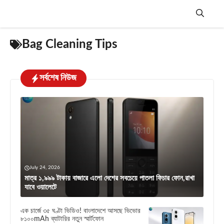
Skip
to
content
Menu
Bag Cleaning Tips
সর্বশেষ নিউজ
July 24, 2026
মাত্র ১,৯৯৯ টাকায় বাজারে এলো দেশের সবচেয়ে পাতলা ফিচার ফোন,রাখা
যাবে ওয়ালেটে
এক চার্জে ৩৫ ঘণ্টা ভিডিও! বাংলাদেশে আসছে ভিভোর
৮১০০mAh ব্যাটারির নতুন স্মার্টফোন