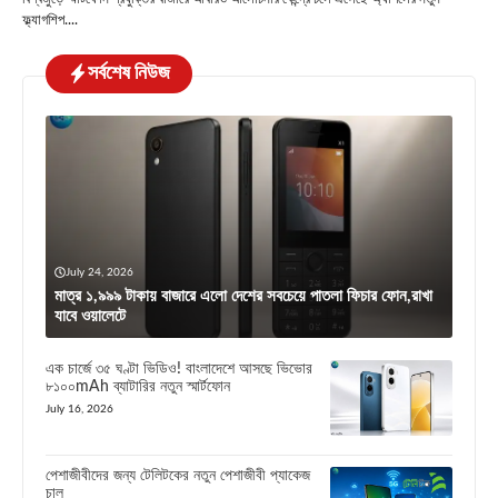
ফ্ল্যাগশিপ....
সর্বশেষ নিউজ
July 24, 2026
মাত্র ১,৯৯৯ টাকায় বাজারে এলো দেশের সবচেয়ে পাতলা ফিচার ফোন,রাখা
যাবে ওয়ালেটে
এক চার্জে ৩৫ ঘণ্টা ভিডিও! বাংলাদেশে আসছে ভিভোর
৮১০০mAh ব্যাটারির নতুন স্মার্টফোন
July 16, 2026
পেশাজীবীদের জন্য টেলিটকের নতুন পেশাজীবী প্যাকেজ
চালু