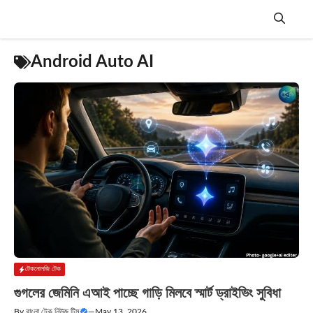
Skip
to
content
Menu
Android Auto AI
টেকনোলজি টেক
গুগলের জেমিনি এআই পাচ্ছে গাড়ি মিলবে স্মার্ট ড্রাইভিং সুবিধা
By
বাংলা টেক নিউজ টিম
—
May 13, 2026