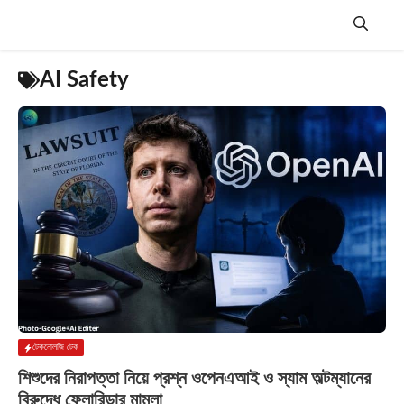
Skip
to
content
Menu
AI Safety
টেকনোলজি টেক
শিশুদের নিরাপত্তা নিয়ে প্রশ্ন ওপেনএআই ও স্যাম অল্টম্যানের
বিরুদ্ধে ফ্লোরিডার মামলা