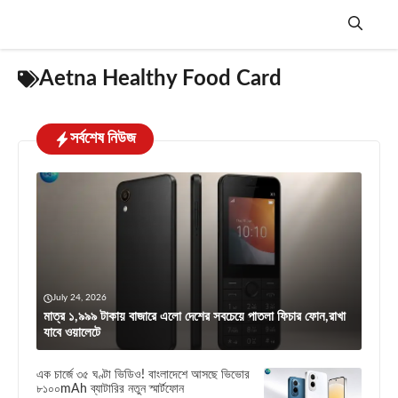
Skip
to
content
Menu
Aetna Healthy Food Card
সর্বশেষ নিউজ
July 24, 2026
মাত্র ১,৯৯৯ টাকায় বাজারে এলো দেশের সবচেয়ে পাতলা ফিচার ফোন,রাখা
যাবে ওয়ালেটে
এক চার্জে ৩৫ ঘণ্টা ভিডিও! বাংলাদেশে আসছে ভিভোর
৮১০০mAh ব্যাটারির নতুন স্মার্টফোন