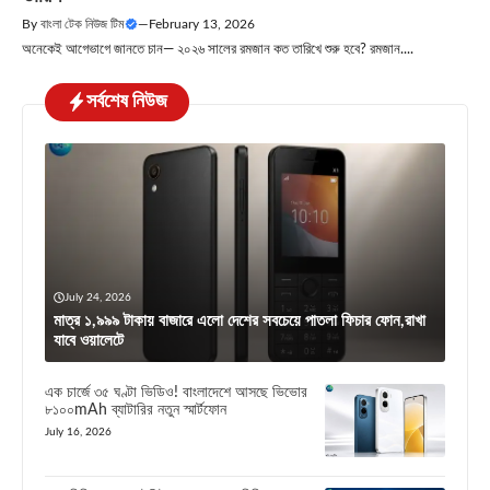
By
বাংলা টেক নিউজ টিম
—
February 13, 2026
অনেকেই আগেভাগে জানতে চান— ২০২৬ সালের রমজান কত তারিখে শুরু হবে? রমজান....
সর্বশেষ নিউজ
July 24, 2026
মাত্র ১,৯৯৯ টাকায় বাজারে এলো দেশের সবচেয়ে পাতলা ফিচার ফোন,রাখা
যাবে ওয়ালেটে
এক চার্জে ৩৫ ঘণ্টা ভিডিও! বাংলাদেশে আসছে ভিভোর
৮১০০mAh ব্যাটারির নতুন স্মার্টফোন
July 16, 2026