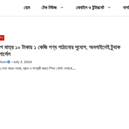
হোম
টেক নিউজ
মোবাইল ও ইন্টারনেট
নাগ
দেশ
ে মাত্র ১০ টাকায় ১ কেজি পণ্য পাঠানোর সুযোগ, অনলাইনেই ট্র্যাক
ার্সেল
 Alam
—
July 3, 2026
র সেবা আরও সহজ, দ্রুত ও সাশ্রয়ী করতে স্পিড পোস্ট সেবাকে....